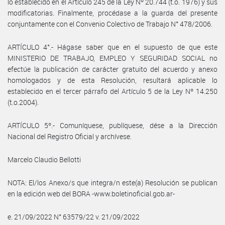
lo establecido en el Artículo 245 de la Ley Nº 20.744 (t.o. 1976) y sus
modificatorias. Finalmente, procédase a la guarda del presente
conjuntamente con el Convenio Colectivo de Trabajo N° 478/2006.
ARTÍCULO 4°.- Hágase saber que en el supuesto de que este
MINISTERIO DE TRABAJO, EMPLEO Y SEGURIDAD SOCIAL no
efectúe la publicación de carácter gratuito del acuerdo y anexo
homologados y de esta Resolución, resultará aplicable lo
establecido en el tercer párrafo del Artículo 5 de la Ley Nº 14.250
(t.o.2004).
ARTÍCULO 5º.- Comuníquese, publíquese, dése a la Dirección
Nacional del Registro Oficial y archívese.
Marcelo Claudio Bellotti
NOTA: El/los Anexo/s que integra/n este(a) Resolución se publican
en la edición web del BORA -www.boletinoficial.gob.ar-
e. 21/09/2022 N° 63579/22 v. 21/09/2022