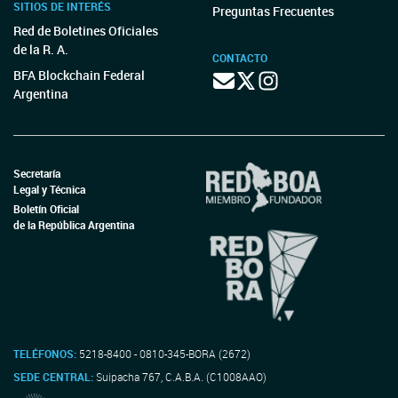
SITIOS DE INTERÉS
Preguntas Frecuentes
Red de Boletines Oficiales
de la R. A.
CONTACTO
BFA Blockchain Federal
Argentina
Secretaría
Legal y Técnica
Boletín Oficial
de la República Argentina
TELÉFONOS:
5218-8400 - 0810-345-BORA (2672)
SEDE CENTRAL:
Suipacha 767, C.A.B.A. (C1008AAO)