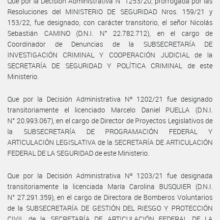
Que por la Decisión Administrativa N° 1253/20, prorrogada por las
Resoluciones del MINISTERIO DE SEGURIDAD Nros. 159/21 y
153/22, fue designado, con carácter transitorio, el señor Nicolás
Sebastián CAMINO (D.N.I. N° 22.782.712), en el cargo de
Coordinador de Denuncias de la SUBSECRETARÍA DE
INVESTIGACIÓN CRIMINAL Y COOPERACIÓN JUDICIAL de la
SECRETARÍA DE SEGURIDAD Y POLÍTICA CRIMINAL de este
Ministerio.
Que por la Decisión Administrativa Nº 1202/21 fue designado
transitoriamente el licenciado Marcelo Daniel PUELLA (D.N.I.
N° 20.993.067), en el cargo de Director de Proyectos Legislativos de
la SUBSECRETARÍA DE PROGRAMACIÓN FEDERAL Y
ARTICULACIÓN LEGISLATIVA de la SECRETARÍA DE ARTICULACIÓN
FEDERAL DE LA SEGURIDAD de este Ministerio.
Que por la Decisión Administrativa Nº 1203/21 fue designada
transitoriamente la licenciada María Carolina BUSQUIER (D.N.I.
N° 27.291.359), en el cargo de Directora de Bomberos Voluntarios
de la SUBSECRETARÍA DE GESTIÓN DEL RIESGO Y PROTECCIÓN
CIVIL de la SECRETARÍA DE ARTICULACIÓN FEDERAL DE LA