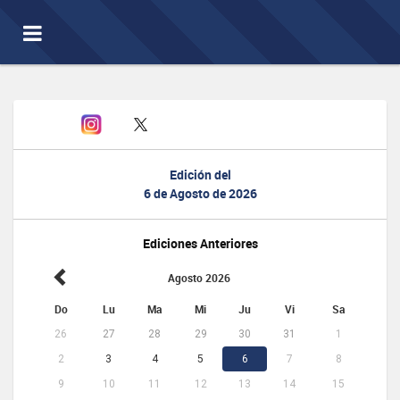
Toggle
navigation
Edición del
6 de Agosto de 2026
Ediciones Anteriores
Agosto 2026
Do
Lu
Ma
Mi
Ju
Vi
Sa
26
27
28
29
30
31
1
2
3
4
5
6
7
8
9
10
11
12
13
14
15