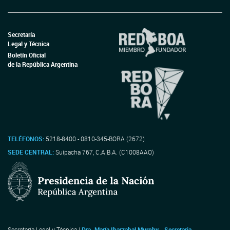
Secretaría
Legal y Técnica
Boletín Oficial
de la República Argentina
TELÉFONOS:
5218-8400 - 0810-345-BORA (2672)
SEDE CENTRAL:
Suipacha 767, C.A.B.A. (C1008AAO)
Secretaría Legal y Técnica |
Dra. María Ibarzabal Murphy - Secretaria