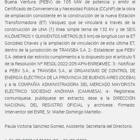
Buena Ventura (PEBV) de 105 MW de potencia y emitir el
Certificado de Conveniencia y Necesidad Pública (CCyNP) de la obra
de ampliación consistente en la construcción de la nueva Estación
Transformadora (ET) Vásquez que se vinculará a través de la
construcción de UNA (1) línea simple terna de 132 kV y de SEIS
KILÓMETROS Y QUINIENTOS METROS (6,5 km) de longitud con la ET
González Chaves y la ampliación de vinculación de esta última ET,
dentro de la jurisdicción de TRANSBA S.A. 2.- Establecer que PEBV
S.A. deberá dar estricto cumplimiento a lo dispuesto por el artículo 5
de la Resolución Nº RESOL-2022-205-APN-ENRE#MEC. 3.- Notificar
a PEBV S.A., a TRANSBA S.A., al ORGANISMO DE CONTROL DE
ENERGÍA ELÉCTRICA DE LA PROVINCIA DE BUENOS AIRES (OCEBA)
y a la COMPAÑÍA ADMINISTRADORA DEL MERCADO MAYORISTA
ELÉCTRICO SOCIEDAD ANÓNIMA (CAMMESA). 4.- Regístrese,
comuníquese, publíquese en extracto, dese a la DIRECCIÓN
NACIONAL DEL REGISTRO OFICIAL y archívese. Firmado:
Interventor del ENRE, Sr. Walter Domingo Martello-.
Paula Victoria Sanchez Gomez, Asistente, Secretaría del Directorio.