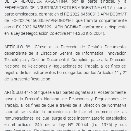
DE LA REPUBLICA ARGENTINA, por la parte sindical, y la
FEDERACION DE INDUSTRIAS TEXTILES ARGENTINA (F.I.T.A.), por la
parte empleadora, obrante en el RE-2022-64560313-APN-DGD#MT
del EX-2022-64560359-APN-DGD#MT que tramita conjuntamente
con el EX-2022-64558129- -APN-DGD#MT, conforme a lo dispuesto
en la Ley de Negociación Colectiva Nº 14.250 (t.o. 2004).
ARTÍCULO 3º.- Gírese a la Dirección de Gestión Documental
dependiente de la Dirección General de Informática, Innovación
Tecnológica y Gestión Documental. Cumplido, pase a la Dirección
Nacional de Relaciones y Regulaciones del Trabajo, a los fines del
registro de los instrumentos homologados por los Artículos 1° y 2°
de la presente Resolución.
ARTÍCULO 4°.- Notifíquese a las partes signatarias. Posteriormente,
pase a la Dirección Nacional de Relaciones y Regulaciones del
Trabajo, a los fines de que a través de la Dirección de Normativa
Laboral se evalúe la procedencia de fijar el promedio de las
remuneraciones, del cual surge el tope indemnizatorio establecido
en el artículo 245 de la Ley Nº 20.744 (t.o. 1976) y sus
modificatorias. Finalmente procédase a la guarda del presente