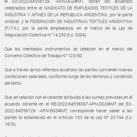
el EX-2022-64558129- -APN-DGD#MT, obran los acuerdos
celebrados entre el SINDICATO DE EMPLEADOS TEXTILES DE LA
INDUSTRIA Y AFINES DE LA REPUBLICA ARGENTINA, por la parte
sindical, y la FEDERACION DE INDUSTRIAS TEXTILES ARGENTINA
(F.I.T.A.), por la parte empleadora, en el marco de la Ley de
Negociación Colectiva N° 14.250 (t.o. 2004).
Que los mentados instrumentos se celebran en el marco del
Convenio Colectivo de Trabajo N° 123/90.
Que a través de los referidos acuerdos las partes convienen nuevas
condiciones salariales, conforme surge de los términos y contenido
del texto.
Que, en relación con el carácter atribuido a las sumas previstas en el
acuerdo obrante en el RE-2022-64558097-APN-DGD#MT del EX-
2022-64558129- -APN-DGD#MT, corresponde hacer saber a las
partes lo establecido en el Artículo 103 de la Ley Nº 20.744 (t.o.
1976).