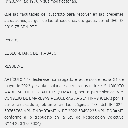
N° 20.744 (t.o 1976) y sus modificatorias.
Que las facultades del suscripto para resolver en las presentes
actuaciones, surgen de las atribuciones otorgadas por el DECTO-
2019-75-APN-PTE.
Por ello,
EL SECRETARIO DE TRABAJO
RESUELVE:
ARTÍCULO 1°.- Declárase homologado el acuerdo de fecha 31 de
mayo de 2022 y escalas salariales, celebrados entre el SINDICATO
MARITIMO DE PESCADORES (SI.MA.PE), por la parte sindical y el
CONSEJO DE EMPRESAS PESQUERAS ARGENTINAS (CEPA) por la
parte empleadora, obrante en las páginas 2/3 del IF-2022-
59766768-APN-DNRYRT#MT y RE-2022-58498236-APN-DGD#MT,
conforme a lo dispuesto en la Ley de Negociación Colectiva
Nº 14.250 (t.o. 2004).