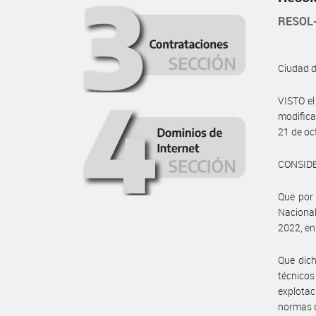
RESOL
Ciudad 
VISTO el
modifica
21 de oc
CONSID
Que por 
Nacional 
2022, en
Que dich
técnico
explotac
normas d