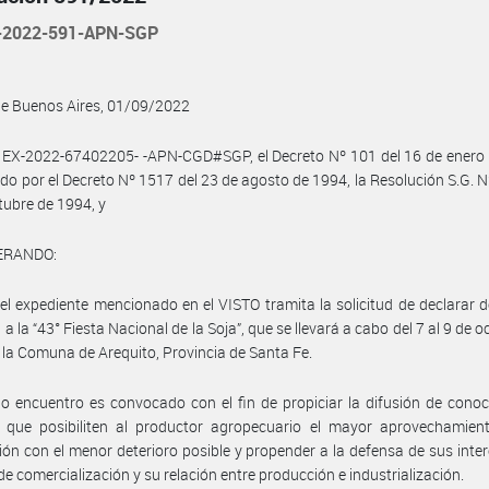
-2022-591-APN-SGP
de Buenos Aires, 01/09/2022
 EX-2022-67402205- -APN-CGD#SGP, el Decreto Nº 101 del 16 de enero 
do por el Decreto Nº 1517 del 23 de agosto de 1994, la Resolución S.G. N
tubre de 1994, y
ERANDO:
el expediente mencionado en el VISTO tramita la solicitud de declarar d
a la “43° Fiesta Nacional de la Soja”, que se llevará a cabo del 7 al 9 de 
 la Comuna de Arequito, Provincia de Santa Fe.
o encuentro es convocado con el fin de propiciar la difusión de cono
s que posibiliten al productor agropecuario el mayor aprovechamien
ión con el menor deterioro posible y propender a la defensa de sus inte
e comercialización y su relación entre producción e industrialización.