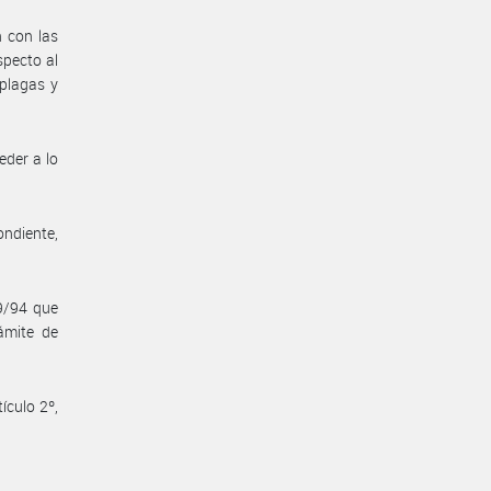
n con las
specto al
plagas y
eder a lo
ndiente,
9/94 que
ámite de
ículo 2º,