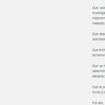
Que, asi
investig
mejorami
malezas
Que debi
solicitad
Que el 
dictami
Que se h
determi
declarac
Que la p
inciso j
Por ello,