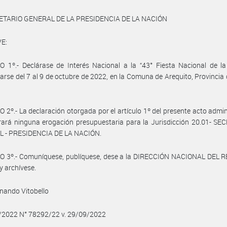
ETARIO GENERAL DE LA PRESIDENCIA DE LA NACIÓN
E:
 1º.- Declárase de Interés Nacional a la “43° Fiesta Nacional de la
larse del 7 al 9 de octubre de 2022, en la Comuna de Arequito, Provincia
 2º.- La declaración otorgada por el artículo 1º del presente acto admin
ará ninguna erogación presupuestaria para la Jurisdicción 20.01- SE
 - PRESIDENCIA DE LA NACIÓN.
O 3º.- Comuníquese, publíquese, dese a la DIRECCIÓN NACIONAL DEL 
y archívese.
rnando Vitobello
9/2022 N° 78292/22 v. 29/09/2022