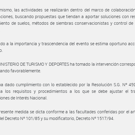
mismo, las actividades se realizarán dentro del marco de colaboració
aciones, buscando propuestas que tiendan a aportar soluciones con re
ento de suelos, métodos de siembras conservacionistas y control de 
.
do a la importancia y trascendencia del evento se estima oportuno acc
o.
MINISTERIO DE TURISMO Y DEPORTES ha tomado la intervención correspo
nando favorablemente.
a dado cumplimiento con lo establecido por la Resolución S.G. Nº 45
na los requisitos y procedimientos a los que se debe ajustar el tr
iones de Interés Nacional.
resente medida se dicta conforme a las facultades conferidas por el art
) del Decreto Nº 101/85 y su modificatorio, Decreto Nº 1517/94.