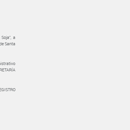
 Soja”, a
 de Santa
istrativo
CRETARÍA
REGISTRO