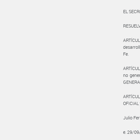
EL SECR
RESUELV
ARTÍCULO
desarrol
Fe.
ARTÍCULO
no gener
GENERAL
ARTÍCUL
OFICIAL 
Julio Fe
e. 29/0