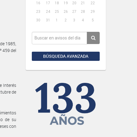
16
17
18
19
20
21
22
23
24
25
26
27
28
29
30
31
1
2
3
4
5
de 1985,
º 459 del
BÚSQUEDA AVANZADA
e Interés
octubre de
cimientos
to de su
reses con