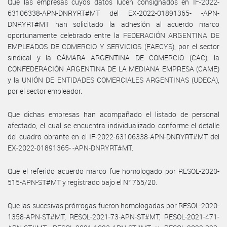
Que las empresas cuyos datos lucen consignados en IF-2022-
63106338-APN-DNRYRT#MT del EX-2022-01891365- -APN-
DNRYRT#MT han solicitado la adhesión al acuerdo marco
oportunamente celebrado entre la FEDERACIÓN ARGENTINA DE
EMPLEADOS DE COMERCIO Y SERVICIOS (FAECYS), por el sector
sindical y la CÁMARA ARGENTINA DE COMERCIO (CAC), la
CONFEDERACIÓN ARGENTINA DE LA MEDIANA EMPRESA (CAME)
y la UNIÓN DE ENTIDADES COMERCIALES ARGENTINAS (UDECA),
por el sector empleador.
Que dichas empresas han acompañado el listado de personal
afectado, el cual se encuentra individualizado conforme el detalle
del cuadro obrante en el IF-2022-63106338-APN-DNRYRT#MT del
EX-2022-01891365- -APN-DNRYRT#MT.
Que el referido acuerdo marco fue homologado por RESOL-2020-
515-APN-ST#MT y registrado bajo el N° 765/20.
Que las sucesivas prórrogas fueron homologadas por RESOL-2020-
1358-APN-ST#MT, RESOL-2021-73-APN-ST#MT, RESOL-2021-471-