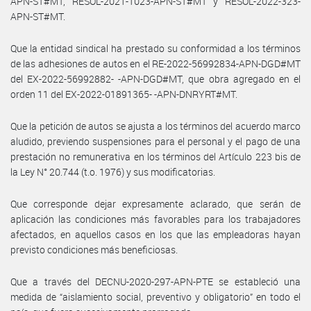
APN-ST#MT, RESOL-2021-1023-APN-ST#MT y RESOL-2022-323-
APN-ST#MT.
Que la entidad sindical ha prestado su conformidad a los términos
de las adhesiones de autos en el RE-2022-56992834-APN-DGD#MT
del EX-2022-56992882- -APN-DGD#MT, que obra agregado en el
orden 11 del EX-2022-01891365- -APN-DNRYRT#MT.
Que la petición de autos se ajusta a los términos del acuerdo marco
aludido, previendo suspensiones para el personal y el pago de una
prestación no remunerativa en los términos del Artículo 223 bis de
la Ley N° 20.744 (t.o. 1976) y sus modificatorias.
Que corresponde dejar expresamente aclarado, que serán de
aplicación las condiciones más favorables para los trabajadores
afectados, en aquellos casos en los que las empleadoras hayan
previsto condiciones más beneficiosas.
Que a través del DECNU-2020-297-APN-PTE se estableció una
medida de “aislamiento social, preventivo y obligatorio” en todo el