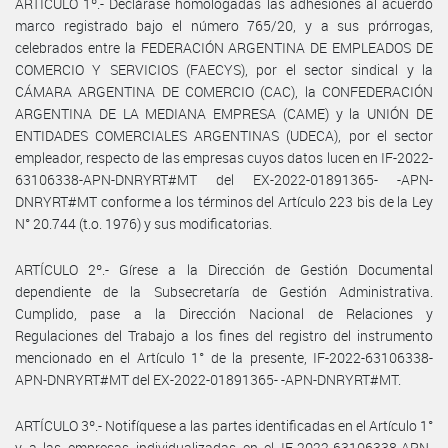
ARTÍCULO 1º.- Declárase homologadas las adhesiones al acuerdo
marco registrado bajo el número 765/20, y a sus prórrogas,
celebrados entre la FEDERACIÓN ARGENTINA DE EMPLEADOS DE
COMERCIO Y SERVICIOS (FAECYS), por el sector sindical y la
CÁMARA ARGENTINA DE COMERCIO (CAC), la CONFEDERACIÓN
ARGENTINA DE LA MEDIANA EMPRESA (CAME) y la UNIÓN DE
ENTIDADES COMERCIALES ARGENTINAS (UDECA), por el sector
empleador, respecto de las empresas cuyos datos lucen en IF-2022-
63106338-APN-DNRYRT#MT del EX-2022-01891365- -APN-
DNRYRT#MT conforme a los términos del Artículo 223 bis de la Ley
N° 20.744 (t.o. 1976) y sus modificatorias.
ARTÍCULO 2º.- Gírese a la Dirección de Gestión Documental
dependiente de la Subsecretaría de Gestión Administrativa.
Cumplido, pase a la Dirección Nacional de Relaciones y
Regulaciones del Trabajo a los fines del registro del instrumento
mencionado en el Artículo 1° de la presente, IF-2022-63106338-
APN-DNRYRT#MT del EX-2022-01891365- -APN-DNRYRT#MT.
ARTÍCULO 3º.- Notifíquese a las partes identificadas en el Artículo 1°
y a las empresas individualizadas en el IF-2022-63106338-APN-