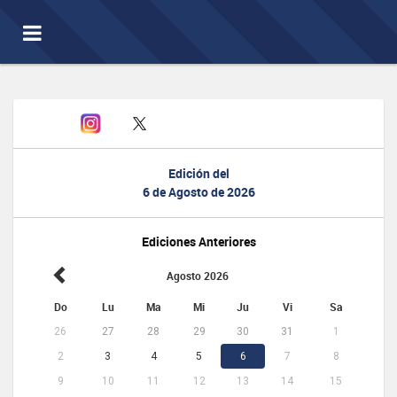
Toggle
navigation
Edición del
6 de Agosto de 2026
Ediciones Anteriores
Agosto 2026
Do
Lu
Ma
Mi
Ju
Vi
Sa
26
27
28
29
30
31
1
2
3
4
5
6
7
8
9
10
11
12
13
14
15