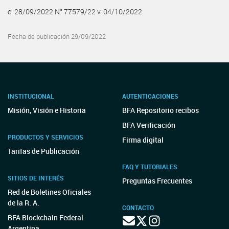
e. 28/09/2022 N° 77579/22 v. 04/10/2022
Fecha de publicación 29/09/2022
INSTITUCIONAL
AUTENTICACIONES
Misión, Visión e Historia
BFA Repositorio recibos
BFA Verificación
PRODUCTOS Y SERVICIOS
Firma digital
Tarifas de Publicación
FAQ Y TUTORIALES
SITIOS DE INTERÉS
Preguntas Frecuentes
Red de Boletines Oficiales
de la R. A.
CONTACTO
BFA Blockchain Federal
Argentina