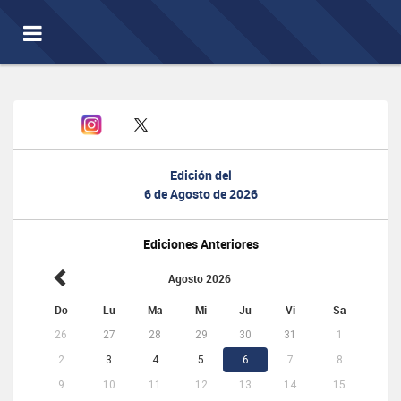
Toggle
navigation
Edición del
6 de Agosto de 2026
Ediciones Anteriores
Agosto 2026
Do
Lu
Ma
Mi
Ju
Vi
Sa
26
27
28
29
30
31
1
2
3
4
5
6
7
8
9
10
11
12
13
14
15