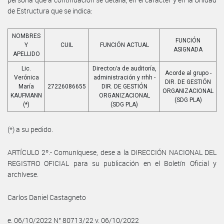
de Estructura que se indica:
NOMBRES
FUNCIÓN
Y
CUIL
FUNCIÓN ACTUAL
ASIGNADA
APELLIDO
Lic.
Director/a de auditoría,
Acorde al grupo -
Verónica
administración y rrhh -
DIR. DE GESTIÓN
María
27226086655
DIR. DE GESTIÓN
ORGANIZACIONAL
KAUFMANN
ORGANIZACIONAL
(SDG PLA)
(*)
(SDG PLA)
(*) a su pedido.
ARTÍCULO 2º.- Comuníquese, dese a la DIRECCIÓN NACIONAL DEL
REGISTRO OFICIAL para su publicación en el Boletín Oficial y
archívese.
Carlos Daniel Castagneto
e. 06/10/2022 N° 80713/22 v. 06/10/2022