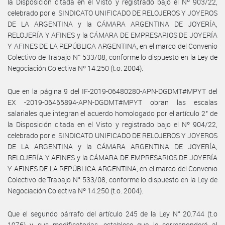
la Disposición citada en el Visto y registrado bajo el Nº 903/22,
celebrado por el SINDICATO UNIFICADO DE RELOJEROS Y JOYEROS
DE LA ARGENTINA y la CÁMARA ARGENTINA DE JOYERÍA,
RELOJERÍA Y AFINES y la CÁMARA DE EMPRESARIOS DE JOYERÍA
Y AFINES DE LA REPÚBLICA ARGENTINA, en el marco del Convenio
Colectivo de Trabajo N° 533/08, conforme lo dispuesto en la Ley de
Negociación Colectiva Nº 14.250 (t.o. 2004).
Que en la página 9 del IF-2019-06480280-APN-DGDMT#MPYT del
EX -2019-06465894-APN-DGDMT#MPYT obran las escalas
salariales que integran el acuerdo homologado por el artículo 2° de
la Disposición citada en el Visto y registrado bajo el Nº 904/22,
celebrado por el SINDICATO UNIFICADO DE RELOJEROS Y JOYEROS
DE LA ARGENTINA y la CÁMARA ARGENTINA DE JOYERÍA,
RELOJERÍA Y AFINES y la CÁMARA DE EMPRESARIOS DE JOYERÍA
Y AFINES DE LA REPÚBLICA ARGENTINA, en el marco del Convenio
Colectivo de Trabajo N° 533/08, conforme lo dispuesto en la Ley de
Negociación Colectiva Nº 14.250 (t.o. 2004).
Que el segundo párrafo del artículo 245 de la Ley N° 20.744 (t.o
1976) y sus modificatorias, establece que le corresponderá al