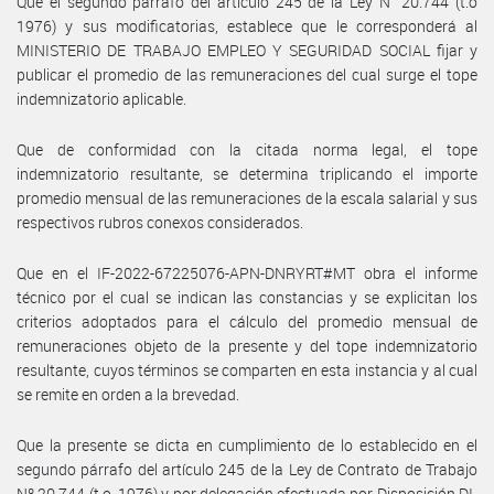
Que el segundo párrafo del artículo 245 de la Ley N° 20.744 (t.o
1976) y sus modificatorias, establece que le corresponderá al
MINISTERIO DE TRABAJO EMPLEO Y SEGURIDAD SOCIAL fijar y
publicar el promedio de las remuneraciones del cual surge el tope
indemnizatorio aplicable.
Que de conformidad con la citada norma legal, el tope
indemnizatorio resultante, se determina triplicando el importe
promedio mensual de las remuneraciones de la escala salarial y sus
respectivos rubros conexos considerados.
Que en el IF-2022-67225076-APN-DNRYRT#MT obra el informe
técnico por el cual se indican las constancias y se explicitan los
criterios adoptados para el cálculo del promedio mensual de
remuneraciones objeto de la presente y del tope indemnizatorio
resultante, cuyos términos se comparten en esta instancia y al cual
se remite en orden a la brevedad.
Que la presente se dicta en cumplimiento de lo establecido en el
segundo párrafo del artículo 245 de la Ley de Contrato de Trabajo
Nº 20.744 (t.o. 1976) y por delegación efectuada por Disposición DI-