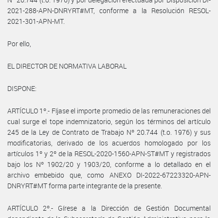
2021-288-APN-DNRYRT#MT, conforme a la Resolución RESOL-
2021-301-APN-MT.
Por ello,
EL DIRECTOR DE NORMATIVA LABORAL
DISPONE:
ARTÍCULO 1º.- Fíjase el importe promedio de las remuneraciones del
cual surge el tope indemnizatorio, según los términos del artículo
245 de la Ley de Contrato de Trabajo Nº 20.744 (t.o. 1976) y sus
modificatorias, derivado de los acuerdos homologado por los
artículos 1º y 2º de la RESOL-2020-1560-APN-ST#MT y registrados
bajo los Nº 1902/20 y 1903/20, conforme a lo detallado en el
archivo embebido que, como ANEXO DI-2022-67223320-APN-
DNRYRT#MT forma parte integrante de la presente.
ARTÍCULO 2º.- Gírese a la Dirección de Gestión Documental