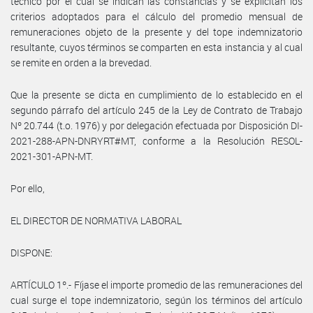
técnico por el cual se indican las constancias y se explicitan los
criterios adoptados para el cálculo del promedio mensual de
remuneraciones objeto de la presente y del tope indemnizatorio
resultante, cuyos términos se comparten en esta instancia y al cual
se remite en orden a la brevedad.
Que la presente se dicta en cumplimiento de lo establecido en el
segundo párrafo del artículo 245 de la Ley de Contrato de Trabajo
Nº 20.744 (t.o. 1976) y por delegación efectuada por Disposición DI-
2021-288-APN-DNRYRT#MT, conforme a la Resolución RESOL-
2021-301-APN-MT.
Por ello,
EL DIRECTOR DE NORMATIVA LABORAL
DISPONE:
ARTÍCULO 1º.- Fíjase el importe promedio de las remuneraciones del
cual surge el tope indemnizatorio, según los términos del artículo