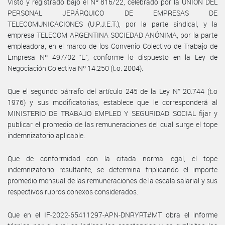
Visto y registrado bajo el Nº 816/22, celebrado por la UNIÓN DEL
PERSONAL JERÁRQUICO DE EMPRESAS DE
TELECOMUNICACIONES (U.P.J.E.T.), por la parte sindical, y la
empresa TELECOM ARGENTINA SOCIEDAD ANÓNIMA, por la parte
empleadora, en el marco de los Convenio Colectivo de Trabajo de
Empresa Nº 497/02 “E”, conforme lo dispuesto en la Ley de
Negociación Colectiva Nº 14.250 (t.o. 2004).
Que el segundo párrafo del artículo 245 de la Ley N° 20.744 (t.o
1976) y sus modificatorias, establece que le corresponderá al
MINISTERIO DE TRABAJO EMPLEO Y SEGURIDAD SOCIAL fijar y
publicar el promedio de las remuneraciones del cual surge el tope
indemnizatorio aplicable.
Que de conformidad con la citada norma legal, el tope
indemnizatorio resultante, se determina triplicando el importe
promedio mensual de las remuneraciones de la escala salarial y sus
respectivos rubros conexos considerados.
Que en el IF-2022-65411297-APN-DNRYRT#MT obra el informe