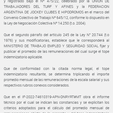
y registrado bajo el Nº 475/22, celebrado por la UNION DE
TRABAJADORES DEL TURF Y AFINES y la FEDERACION
ARGENTINA DE JOCKEY CLUBES E HIPODROMOS en el marco del
Convenio Colectivo de Trabajo Nº 645/12, conforme lo dispuesto en
la Ley de Negociación Colectiva Nº 14.250 (t.o. 2004).
Que el segundo párrafo del artículo 245 de la Ley N° 20.744 (t.o
1976) y sus modificatorias, establece que le corresponderá al
MINISTERIO DE TRABAJO EMPLEO Y SEGURIDAD SOCIAL fijar y
publicar el promedio de las remuneraciones del cual surge el tope
indemnizatorio aplicable.
Que de conformidad con la citada norma legal, el tope
indemnizatorio resultante, se determina triplicando el importe
promedio mensual de las remuneraciones de la escala salarial y sus
respectivos rubros conexos considerados.
Que en el IF-2022-74610319-APN-DNRYRT#MT obra el informe
técnico por el cual se indican las constancias y se explicitan los
criterios adoptados para el cálculo del promedio mensual de