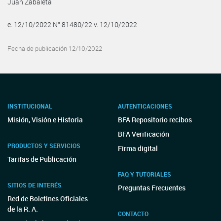
Juan Zabaleta
e. 12/10/2022 N° 81480/22 v. 12/10/2022
Fecha de publicación 12/10/2022
INSTITUCIONAL
AUTENTICACIONES
Misión, Visión e Historia
BFA Repositorio recibos
BFA Verificación
PRODUCTOS Y SERVICIOS
Firma digital
Tarifas de Publicación
FAQ Y TUTORIALES
SITIOS DE INTERÉS
Preguntas Frecuentes
Red de Boletines Oficiales
de la R. A.
CONTACTO