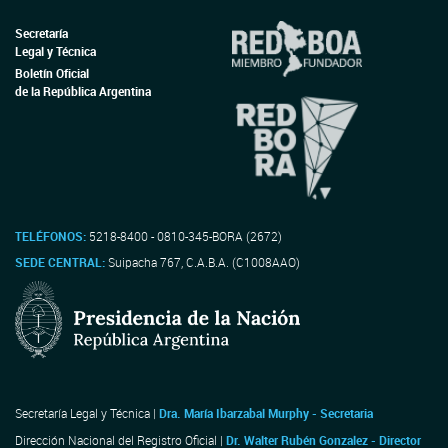
Secretaría
Legal y Técnica
Boletín Oficial
de la República Argentina
TELÉFONOS:
5218-8400 - 0810-345-BORA (2672)
SEDE CENTRAL:
Suipacha 767, C.A.B.A. (C1008AAO)
Secretaría Legal y Técnica |
Dra. María Ibarzabal Murphy - Secretaria
Dirección Nacional del Registro Oficial |
Dr. Walter Rubén Gonzalez - Director