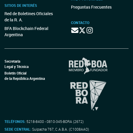
SITIOS DE INTERÉS
Preguntas Frecuentes
Red de Boletines Oficiales
de la R. A.
CONTACTO
BFA Blockchain Federal
Argentina
Secretaría
Legal y Técnica
Boletín Oficial
de la República Argentina
TELÉFONOS:
5218-8400 - 0810-345-BORA (2672)
SEDE CENTRAL:
Suipacha 767, C.A.B.A. (C1008AAO)