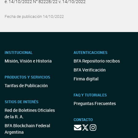
e. 14/10/2022 N° 82228/22 v. 14/10/2022
Fecha de publicación 14/10/2022
INSTITUCIONAL
AUTENTICACIONES
Misión, Visión e Historia
BFA Repositorio recibos
BFA Verificación
PRODUCTOS Y SERVICIOS
Firma digital
Tarifas de Publicación
FAQ Y TUTORIALES
SITIOS DE INTERÉS
Preguntas Frecuentes
Red de Boletines Oficiales
de la R. A.
CONTACTO
BFA Blockchain Federal
Argentina