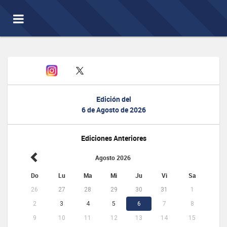
Toggle
navigation
Edición del
6 de Agosto de 2026
Ediciones Anteriores
Agosto 2026
Do
Lu
Ma
Mi
Ju
Vi
Sa
26
27
28
29
30
31
1
2
3
4
5
6
7
8
9
10
11
12
13
14
15