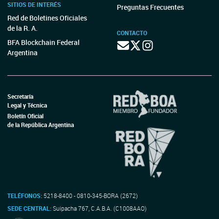
SITIOS DE INTERÉS
Preguntas Frecuentes
Red de Boletines Oficiales
de la R. A.
CONTACTO
BFA Blockchain Federal
Argentina
Secretaría
Legal y Técnica
Boletín Oficial
de la República Argentina
TELÉFONOS:
5218-8400 - 0810-345-BORA (2672)
SEDE CENTRAL:
Suipacha 767, C.A.B.A. (C1008AAO)