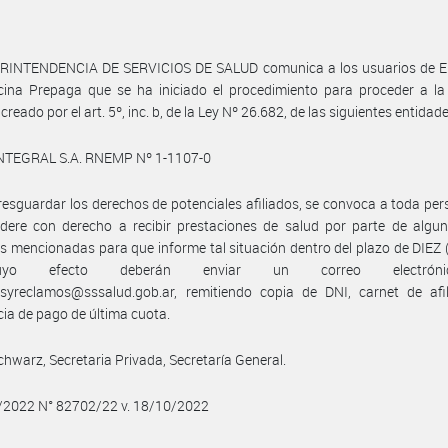
RINTENDENCIA DE SERVICIOS DE SALUD comunica a los usuarios de E
ina Prepaga que se ha iniciado el procedimiento para proceder a la 
creado por el art. 5º, inc. b, de la Ley Nº 26.682, de las siguientes entidade
NTEGRAL S.A. RNEMP Nº 1-1107-0
 resguardar los derechos de potenciales afiliados, se convoca a toda pe
dere con derecho a recibir prestaciones de salud por parte de algun
s mencionadas para que informe tal situación dentro del plazo de DIEZ (
o efecto deberán enviar un correo electró
asyreclamos@sssalud.gob.ar, remitiendo copia de DNI, carnet de afil
ia de pago de última cuota.
hwarz, Secretaria Privada, Secretaría General.
0/2022 N° 82702/22 v. 18/10/2022