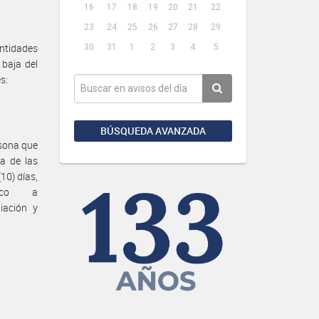
16
17
18
19
20
21
22
23
24
25
26
27
28
29
ntidades
30
31
1
2
3
4
5
baja del
s:
BÚSQUEDA AVANZADA
rsona que
a de las
10) días,
nico a
iación y