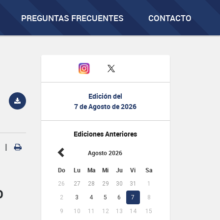
PREGUNTAS FRECUENTES
CONTACTO
Edición del
7 de Agosto de 2026
Ediciones Anteriores
|
Agosto 2026
Do
Lu
Ma
Mi
Ju
Vi
Sa
26
27
28
29
30
31
1
D
2
3
4
5
6
7
8
9
10
11
12
13
14
15