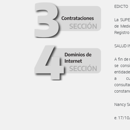
EDICTO
La SUPE
de Medic
Registro 
SALUD I
A fin de
se consi
entidade
a cuy
consult
constanc
Nancy Sc
e. 17/1