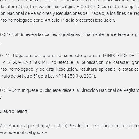
de Informática, Innovación Tecnológica y Gestión Documental. Cumplid
ción Nacional de Relaciones y Regulaciones del Trabajo, a los fines del reg
nto homologado por el Artículo 1° de la presente Resolución.
 3°.- Notifíquese a las partes signatarias. Finalmente, procédase a la g
.
O 4°.- Hágase saber que en el supuesto que este MINISTERIO DE 
Y SEGURIDAD SOCIAL, no efectúe la publicación de carácter grat
nto homologado, y de esta Resolución, resultará aplicable lo establec
rrafo del Artículo 5° de la Ley Nº 14.250 (t.o. 2004).
 5º.- Comuníquese, publíquese, dése a la Dirección Nacional del Registro 
e.
Claudio Bellotti
/los Anexo/s que integra/n este(a) Resolución se publican en la edició
w.boletinoficial.gob.ar-