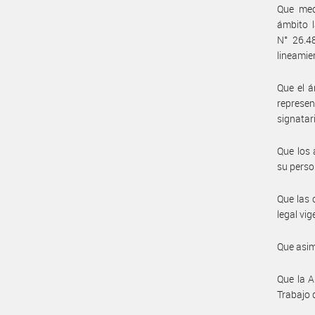
Que med
ámbito l
N° 26.4
lineamie
Que el á
represe
signatar
Que los 
su perso
Que las 
legal vig
Que asim
Que la A
Trabajo 