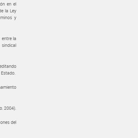
ón en el
de la Ley
rminos y
 entre la
sindical
reditando
e Estado.
enamiento
o. 2004).
iones del