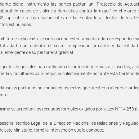
iante dicho instrumento las partes pactan un “Protocolo de Actuaci
aboral en casos de violencia doméstica contra la mujer” en el marco 
85, aplicable a los dependientes de la empleadora, dentro de los té
ntos estipulados.
mbito de aplicación se circunscribe estrictamente a la correspondencia
ntatividad que ostenta el sector empleador firmante y la entidad 
ia, emergente de su personería gremial.
agentes negociales han ratificado el contenido y firmas allí insertas, ac
nería y facultades para negociar colectivamente por ante esta Cartera d
cláusulas pactadas no contienen aspectos que afecten o alteren el ord
ente.
ismo se acreditan los recaudos formales exigidos por la Ley N° 14.250 (t.
sesoría Técnico Legal de la Dirección Nacional de Relaciones y Regulac
de este Ministerio, tomó la intervención que le compete.