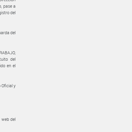
o, pase a
istro del
uarda del
TRABAJO,
uito del
ido en el
Oficial y
n web del