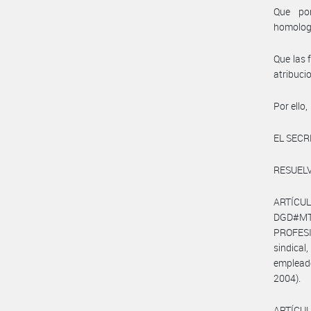
Que por
homolog
Que las 
atribuci
Por ello,
EL SECR
RESUELV
ARTÍCUL
DGD#MT
PROFESI
sindica
empleado
2004).
ARTÍCULO