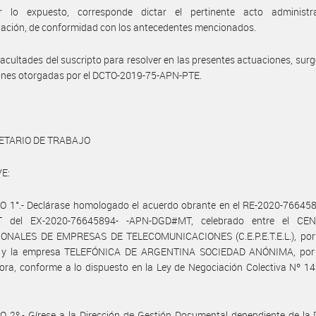
 lo expuesto, corresponde dictar el pertinente acto administr
ación, de conformidad con los antecedentes mencionados.
facultades del suscripto para resolver en las presentes actuaciones, surg
ones otorgadas por el DCTO-2019-75-APN-PTE.
ETARIO DE TRABAJO
E:
O 1°.- Declárase homologado el acuerdo obrante en el RE-2020-76645
 del EX-2020-76645894- -APN-DGD#MT, celebrado entre el CE
ONALES DE EMPRESAS DE TELECOMUNICACIONES (C.E.P.E.T.E.L.), por 
l, y la empresa TELEFÓNICA DE ARGENTINA SOCIEDAD ANÓNIMA, por 
ra, conforme a lo dispuesto en la Ley de Negociación Colectiva Nº 14.
 2º.- Gírese a la Dirección de Gestión Documental dependiente de la 