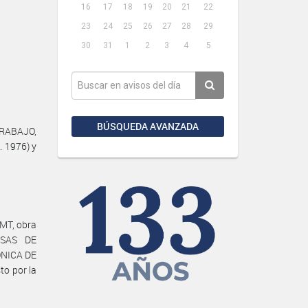
16
17
18
19
20
21
22
23
24
25
26
27
28
29
30
31
1
2
3
4
5
BÚSQUEDA AVANZADA
TRABAJO,
. 1976) y
MT, obra
ESAS DE
FÓNICA DE
o por la