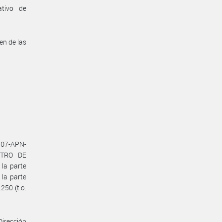
ativo de
en de las
807-APN-
NTRO DE
la parte
la parte
250 (t.o.
Dirección