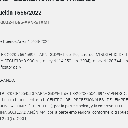
ución 1565/2022
-2022-1565-APN-ST#MT
de Buenos Aires, 16/08/2022
l EX-2020-76645894- -APN-DGD#MT del Registro del MINISTERIO DE 
 SEGURIDAD SOCIAL, la Ley N° 14.250 (t.o. 2004), la Ley N° 20.744 (t.o
ficatorias, y
ERANDO:
el RE-2020-76645807-APN-DGD#MT del EX-2020-76645894- -APN-DGD#
erdo celebrado entre el CENTRO DE PROFESIONALES DE EMPR
NICACIONES (C.E.P.E.T.E.L.), por la parte sindical, y la empresa TELE
NA SOCIEDAD ANÓNIMA, por la parte empleadora, conforme lo dispuest
.250 (t.o. 2004).