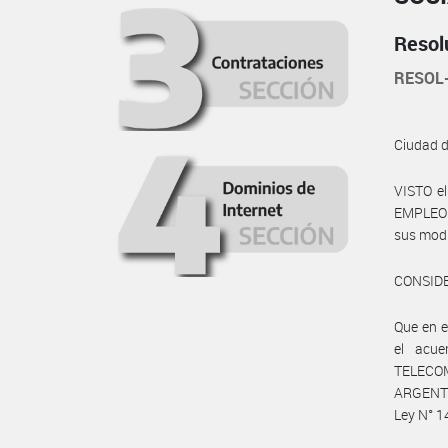
Resol
RESOL
Ciudad 
VISTO e
EMPLEO Y
sus modi
CONSID
Que en 
el acu
TELECOMU
ARGENTI
Ley N° 14