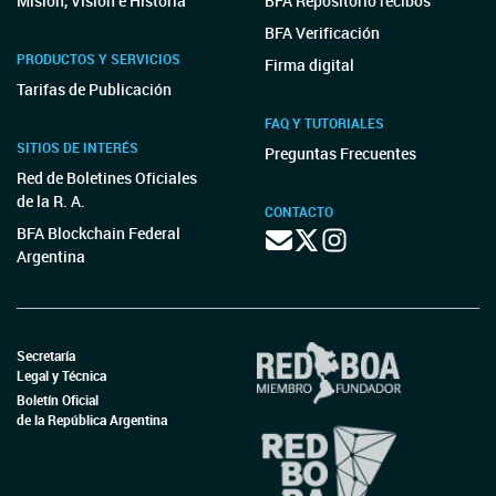
Misión, Visión e Historia
BFA Repositorio recibos
BFA Verificación
PRODUCTOS Y SERVICIOS
Firma digital
Tarifas de Publicación
FAQ Y TUTORIALES
SITIOS DE INTERÉS
Preguntas Frecuentes
Red de Boletines Oficiales
de la R. A.
CONTACTO
BFA Blockchain Federal
Argentina
Secretaría
Legal y Técnica
Boletín Oficial
de la República Argentina