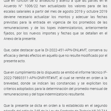
Que en función de lo antedicho y atento a que las partes en el
Acuerdo N° 1006/22 han actualizado los valores para de las
escalas salariales a partir del mes de agosto 2019 y octubre 2019
deviene necesario actualizar los montos y adecuar las fechas
previstas para la entrada en vigencia de los promedios de las
remuneraciones y de los topes indemnizatorios, anteriormente
fijados, por los nuevos importes y fechas que se detallan en el
Anexo de la presente.
Que, cabe destacar que la DI-2022-451-APN-DNL#MT, conserva su
eficacia y demás efectos en aquello que no resulte modificado por el
presente acto.
Que en cumplimiento de lo dispuesto se emitió el informe técnico IF-
2022-79893311-APN-DNRYRT#MT, al cual se remite en orden a la
brevedad, donde se indican las constancias y se explicitan los
criterios adoptados para la determinación del promedio mensual de
remuneraciones y del tope indemnizatorio resultante.
Que la presente se dicta en orden a lo establecido en el segundo
párrafo del artículo 245 de la Ley de Contrato de Trabajo Nº 20.744