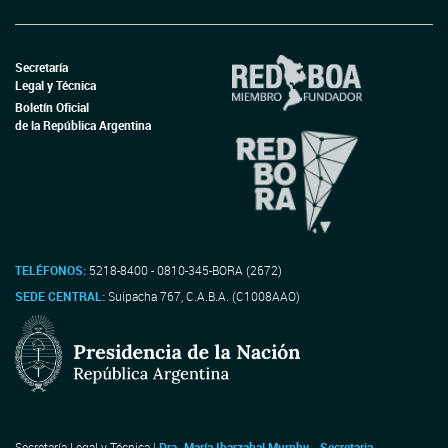
Secretaría
Legal y Técnica
Boletín Oficial
de la República Argentina
TELÉFONOS:
5218-8400 - 0810-345-BORA (2672)
SEDE CENTRAL:
Suipacha 767, C.A.B.A. (C1008AAO)
Secretaría Legal y Técnica |
Dra. María Ibarzabal Murphy - Secretaria