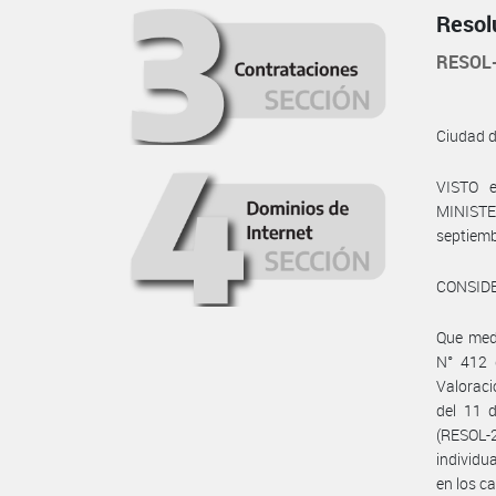
Resol
RESOL
Ciudad 
VISTO e
MINIST
septiemb
CONSID
Que med
N° 412 
Valoraci
del 11 
(RESOL
individ
en los c