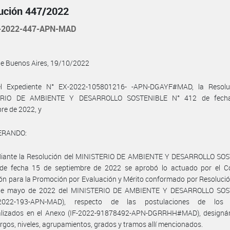
ución 447/2022
-2022-447-APN-MAD
de Buenos Aires, 19/10/2022
l Expediente N° EX-2022-105801216- -APN-DGAYF#MAD, la Resolu
ERIO DE AMBIENTE Y DESARROLLO SOSTENIBLE N° 412 de fech
re de 2022, y
ERANDO:
iante la Resolución del MINISTERIO DE AMBIENTE Y DESARROLLO SO
de fecha 15 de septiembre de 2022 se aprobó lo actuado por el C
ón para la Promoción por Evaluación y Mérito conformado por Resoluci
de mayo de 2022 del MINISTERIO DE AMBIENTE Y DESARROLLO SO
-2022-193-APN-MAD), respecto de las postulaciones de los 
ualizados en el Anexo (IF-2022-91878492-APN-DGRRHH#MAD), designá
argos, niveles, agrupamientos, grados y tramos allí mencionados.