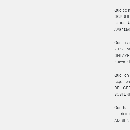
Que se h
DGRRHH#M
Laura A
Avanzado
Que la a
2022, s
DNEAYPC#
nueva si
Que en 
requiri
DE GES
SOSTENIB
Que ha 
JURÍDIC
AMBIENT