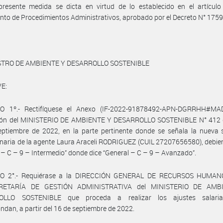
presente medida se dicta en virtud de lo establecido en el artículo
to de Procedimientos Administrativos, aprobado por el Decreto N° 1759
STRO DE AMBIENTE Y DESARROLLO SOSTENIBLE
E:
O 1º.- Rectifíquese el Anexo (IF-2022-91878492-APN-DGRRHH#MA
ión del MINISTERIO DE AMBIENTE Y DESARROLLO SOSTENIBLE N° 412 
ptiembre de 2022, en la parte pertinente donde se señala la nueva s
naria de la agente Laura Araceli RODRIGUEZ (CUIL 27207656580), debie
 – C – 9 – Intermedio” donde dice “General – C – 9 – Avanzado”.
O 2°.- Requiérase a la DIRECCIÓN GENERAL DE RECURSOS HUMAN
RETARÍA DE GESTIÓN ADMINISTRATIVA del MINISTERIO DE AMB
OLLO SOSTENIBLE que proceda a realizar los ajustes salaria
ndan, a partir del 16 de septiembre de 2022.