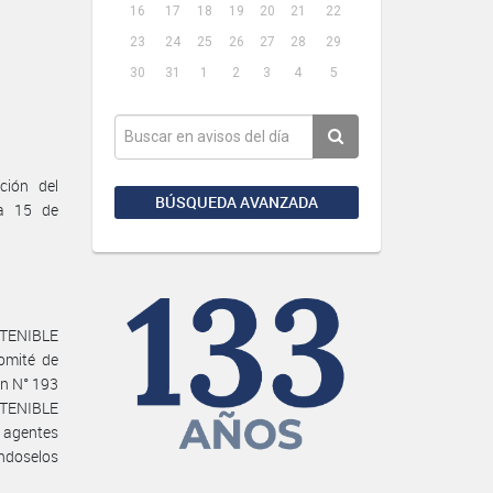
16
17
18
19
20
21
22
23
24
25
26
27
28
29
30
31
1
2
3
4
5
ción del
BÚSQUEDA AVANZADA
a 15 de
STENIBLE
omité de
ón N° 193
STENIBLE
agentes
ndoselos