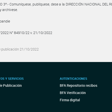
O 3º.- Comuníquese, publíquese, dese a la DIRECCIÓN NACIONAL DEL 
y archívese.
bandie
0/2022 N° 84910/22 v. 21/10/2022
e publicación 21/10/2022
OS Y SERVICIOS
AUTENTICACIONES
de Publicación
BFA Repositorio recibos
BFA Verificación
Firma digital