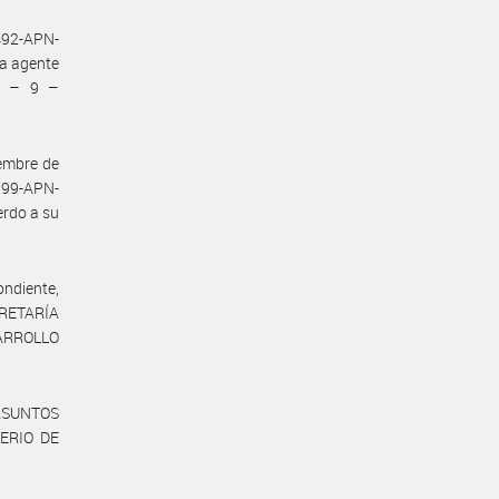
8492-APN-
la agente
 C – 9 –
embre de
199-APN-
erdo a su
ndiente,
CRETARÍA
ARROLLO
 ASUNTOS
TERIO DE