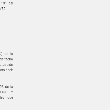
 101 del
/72.
D) de la
de fecha
ituación
ndo decir
OS de la
IENTE Y
les que