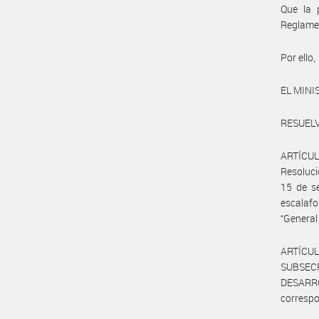
Que la 
Reglamen
Por ello,
EL MINI
RESUELV
ARTÍCUL
Resoluc
15 de se
escalafo
“General
ARTÍCUL
SUBSEC
DESARR
correspo