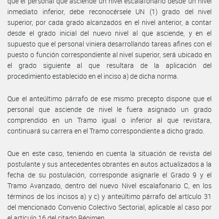
que el personal que asciende un nivel escalafonario desde un nivel
inmediato inferior, debe reconocérsele UN (1) grado del nivel
superior, por cada grado alcanzados en el nivel anterior, a contar
desde el grado inicial del nuevo nivel al que asciende, y en el
supuesto que el personal viniera desarrollando tareas afines con el
puesto o función correspondiente al nivel superior, será ubicado en
el grado siguiente al que resultara de la aplicación del
procedimiento establecido en el inciso a) de dicha norma.
Que el anteúltimo párrafo de ese mismo precepto dispone que el
personal que asciende de nivel le fuera asignado un grado
comprendido en un Tramo igual o inferior al que revistara,
continuará su carrera en el Tramo correspondiente a dicho grado.
Que en este caso, teniendo en cuenta la situación de revista del
postulante y sus antecedentes obrantes en autos actualizados a la
fecha de su postulación, corresponde asignarle el Grado 9 y el
Tramo Avanzado, dentro del nuevo Nivel escalafonario C, en los
términos de los incisos a) y c) y anteúltimo párrafo del artículo 31
del mencionado Convenio Colectivo Sectorial, aplicable al caso por
el artículo 16 del citado Régimen.