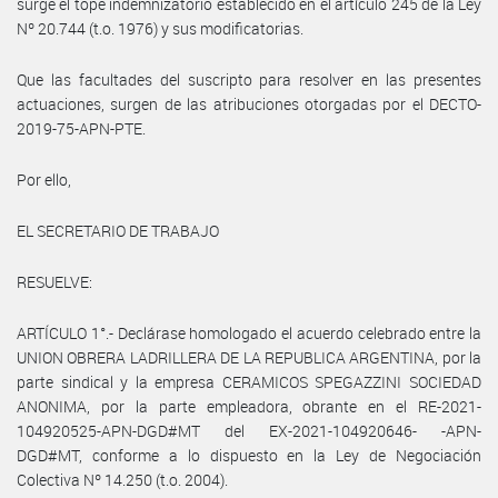
surge el tope indemnizatorio establecido en el artículo 245 de la Ley
Nº 20.744 (t.o. 1976) y sus modificatorias.
Que las facultades del suscripto para resolver en las presentes
actuaciones, surgen de las atribuciones otorgadas por el DECTO-
2019-75-APN-PTE.
Por ello,
EL SECRETARIO DE TRABAJO
RESUELVE:
ARTÍCULO 1°.- Declárase homologado el acuerdo celebrado entre la
UNION OBRERA LADRILLERA DE LA REPUBLICA ARGENTINA, por la
parte sindical y la empresa CERAMICOS SPEGAZZINI SOCIEDAD
ANONIMA, por la parte empleadora, obrante en el RE-2021-
104920525-APN-DGD#MT del EX-2021-104920646- -APN-
DGD#MT, conforme a lo dispuesto en la Ley de Negociación
Colectiva Nº 14.250 (t.o. 2004).