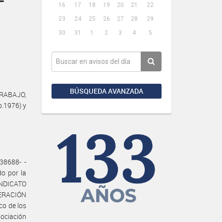
16
17
18
19
20
21
22
23
24
25
26
27
28
29
30
31
1
2
3
4
5
BÚSQUEDA AVANZADA
TRABAJO,
o.1976) y
38688- -
o por la
SINDICATO
ERACIÓN
o de los
gociación