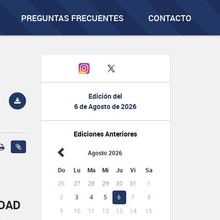
PREGUNTAS FRECUENTES
CONTACTO
Edición del
6 de Agosto de 2026
Ediciones Anteriores
Agosto 2026
Do
Lu
Ma
Mi
Ju
Vi
Sa
26
27
28
29
30
31
1
2
3
4
5
6
7
8
IDAD
9
10
11
12
13
14
15
L