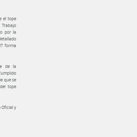
e el tope
e Trabajo
o por la
etallado
MT forma
te de la
 Cumplido
de que se
del tope
Oficial y