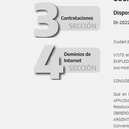
Dispo
DI-202
Ciudad 
VISTO e
EMPLEO Y
sus modi
CONSID
Que en 
APN-DGD
Resoluci
OBRERO
ARGENTI
Convenio