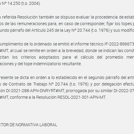
 Nº 14.250 (t.o. 2004).
a referida Resolución también se dispuso evaluar la procedencia de estab
s de las remuneraciones para, en caso de corresponder, fijar los topes 
gundo párrafo del Artículo 245 de la Ley Nº 20.744 (t.o. 1976) y sus modifi
umplimiento de lo ordenado se emitió el informe técnico IF-2022-8966
T, al cual se remite en orden a la brevedad, donde se indican las cons
icitan los criterios adoptados para el cálculo del promedio me
ciones y del tope indemnizatorio resultante.
resente se dicta en orden a lo establecido en el segundo párrafo del art
y de Contrato de Trabajo Nº 20.744 (t.o. 1976) y por delegación efec
ción DI-2021-288-APN-DNRYRT#MT, prorrogada por su similar DI-2022-3
MT, conforme a la Resolución RESOL-2021-301-APN-MT.
ECTOR DE NORMATIVA LABORAL