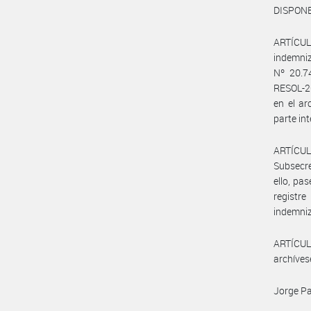
DISPONE
ARTÍCULO
indemniz
Nº 20.7
RESOL-2
en el a
parte in
ARTÍCUL
Subsecre
ello, pa
registr
indemniz
ARTÍCULO
archíves
Jorge Pa