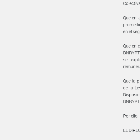
Colectiva
Que en l
promedio
en el se
Que en c
DNRYRT#M
se expl
remunera
Que la p
de la Le
Disposi
DNRYRT#
Por ello,
EL DIR