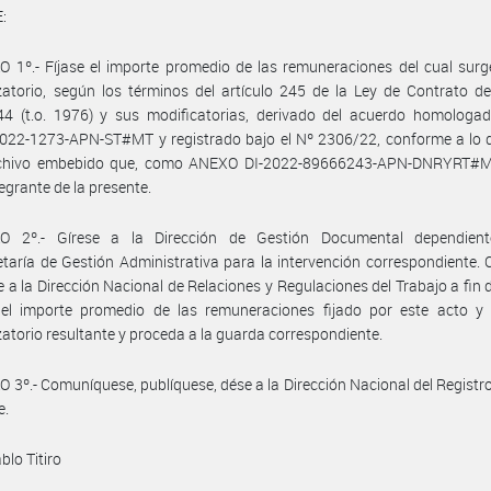
:
 1º.- Fíjase el importe promedio de las remuneraciones del cual surg
atorio, según los términos del artículo 245 de la Ley de Contrato d
44 (t.o. 1976) y sus modificatorias, derivado del acuerdo homologad
022-1273-APN-ST#MT y registrado bajo el Nº 2306/22, conforme a lo d
rchivo embebido que, como ANEXO DI-2022-89666243-APN-DNRYRT#
tegrante de la presente.
O 2º.- Gírese a la Dirección de Gestión Documental dependien
taría de Gestión Administrativa para la intervención correspondiente.
se a la Dirección Nacional de Relaciones y Regulaciones del Trabajo a fin 
e el importe promedio de las remuneraciones fijado por este acto y 
atorio resultante y proceda a la guarda correspondiente.
 3º.- Comuníquese, publíquese, dése a la Dirección Nacional del Registro 
e.
blo Titiro