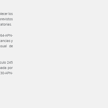
lecer los
previstos
catorias.
7364-APN-
tancias y
nsual de
ículo 245
tuada por
730-APN-