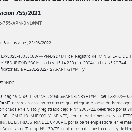
sición 755/2022
2-755-APN-DNL#MT
de Buenos Aires, 26/08/2022
l EX-2022-46038688- -APN-DGD#MT del Registro del MINISTERIO DE 
 SEGURIDAD SOCIAL, la Ley Nº 14.250 (t.o. 2004), la Ley Nº 20.744 (t.
ficatorias, la RESOL-2022-1273-APN-ST#MT, y
ERANDO:
la página 5 del IF-2022-57299868-APN-DNRYRT#MT del EX-2022-460
#MT obran las escalas salariales que integran el acuerdo homologad
ón citada en el Visto y registrado bajo el Nº 2306/22, celebrado por la 
 DEL CAUCHO ANEXOS Y AFINES, por la parte sindical y la FED
NA DE LA INDUSTRIA DEL CAUCHO, por la parte empleadora, en el marc
 Colectivo de Trabajo Nº 179/75, conforme lo dispuesto en la Ley de Ne