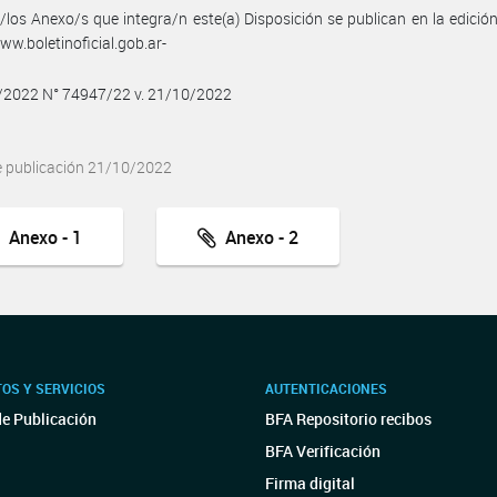
/los Anexo/s que integra/n este(a) Disposición se publican en la edició
w.boletinoficial.gob.ar-
0/2022 N° 74947/22 v. 21/10/2022
e publicación 21/10/2022
Anexo - 1
Anexo - 2
OS Y SERVICIOS
AUTENTICACIONES
de Publicación
BFA Repositorio recibos
BFA Verificación
Firma digital