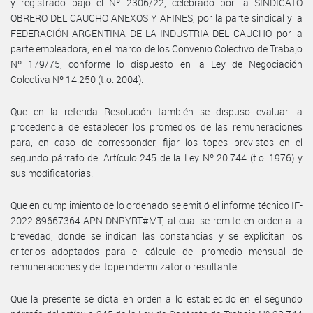
y registrado bajo el Nº 2306/22, celebrado por la SINDICATO
OBRERO DEL CAUCHO ANEXOS Y AFINES, por la parte sindical y la
FEDERACIÓN ARGENTINA DE LA INDUSTRIA DEL CAUCHO, por la
parte empleadora, en el marco de los Convenio Colectivo de Trabajo
Nº 179/75, conforme lo dispuesto en la Ley de Negociación
Colectiva Nº 14.250 (t.o. 2004).
Que en la referida Resolución también se dispuso evaluar la
procedencia de establecer los promedios de las remuneraciones
para, en caso de corresponder, fijar los topes previstos en el
segundo párrafo del Artículo 245 de la Ley Nº 20.744 (t.o. 1976) y
sus modificatorias.
Que en cumplimiento de lo ordenado se emitió el informe técnico IF-
2022-89667364-APN-DNRYRT#MT, al cual se remite en orden a la
brevedad, donde se indican las constancias y se explicitan los
criterios adoptados para el cálculo del promedio mensual de
remuneraciones y del tope indemnizatorio resultante.
Que la presente se dicta en orden a lo establecido en el segundo