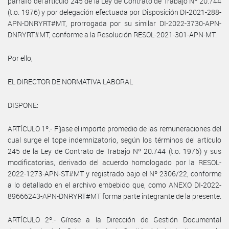
párrafo del artículo 245 de la Ley de Contrato de Trabajo Nº 20.744
(t.o. 1976) y por delegación efectuada por Disposición DI-2021-288-
APN-DNRYRT#MT, prorrogada por su similar DI-2022-3730-APN-
DNRYRT#MT, conforme a la Resolución RESOL-2021-301-APN-MT.
Por ello,
EL DIRECTOR DE NORMATIVA LABORAL
DISPONE:
ARTÍCULO 1º.- Fíjase el importe promedio de las remuneraciones del
cual surge el tope indemnizatorio, según los términos del artículo
245 de la Ley de Contrato de Trabajo Nº 20.744 (t.o. 1976) y sus
modificatorias, derivado del acuerdo homologado por la RESOL-
2022-1273-APN-ST#MT y registrado bajo el Nº 2306/22, conforme
a lo detallado en el archivo embebido que, como ANEXO DI-2022-
89666243-APN-DNRYRT#MT forma parte integrante de la presente.
ARTÍCULO 2º.- Gírese a la Dirección de Gestión Documental