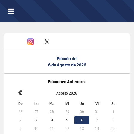
Toggle
navigation
Edición del
6 de Agosto de 2026
Ediciones Anteriores
Agosto 2026
Do
Lu
Ma
Mi
Ju
Vi
Sa
26
27
28
29
30
31
1
2
3
4
5
6
7
8
9
10
11
12
13
14
15