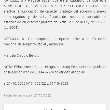
ARTÍCULO 5°.- Hágase saber que en el supuesto de que este
MINISTERIO DE TRABAJO, EMPLEO Y SEGURIDAD SOCIAL no
efectúe la publicación de carácter gratuito del acuerdo y anexo
homologados y de esta Resolución, resultará aplicable lo
establecido en el tercer párrafo del Artículo 5 de la Ley Nº 14.250
(t.o.2004).
ARTÍCULO 6.- Comuníquese, publíquese, dése a la Dirección
Nacional del Registro Oficial y archívese
Marcelo Claudio Bellotti
NOTA: El/los Anexo/s que integra/n este(a) Resolución se publican
en la edición web del BORA -www.boletinoficial.gob.ar-
e. 21/10/2022 N° 74952/22 v. 21/10/2022
Fecha de publicación 21/10/2022