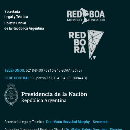
Secretaría
Legal y Técnica
Boletín Oficial
de la República Argentina
TELÉFONOS:
5218-8400 - 0810-345-BORA (2672)
SEDE CENTRAL:
Suipacha 767, C.A.B.A. (C1008AAO)
Secretaría Legal y Técnica |
Dra. María Ibarzabal Murphy - Secretaria
Dirección Nacional del Registro Oficial |
Dr. Walter Rubén Gonzalez - Director