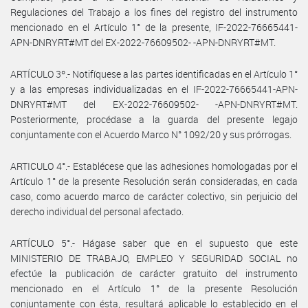
Regulaciones del Trabajo a los fines del registro del instrumento
mencionado en el Artículo 1° de la presente, IF-2022-76665441-
APN-DNRYRT#MT del EX-2022-76609502- -APN-DNRYRT#MT.
ARTÍCULO 3º.- Notifíquese a las partes identificadas en el Artículo 1°
y a las empresas individualizadas en el IF-2022-76665441-APN-
DNRYRT#MT del EX-2022-76609502- -APN-DNRYRT#MT.
Posteriormente, procédase a la guarda del presente legajo
conjuntamente con el Acuerdo Marco N° 1092/20 y sus prórrogas.
ARTICULO 4°.- Establécese que las adhesiones homologadas por el
Artículo 1° de la presente Resolución serán consideradas, en cada
caso, como acuerdo marco de carácter colectivo, sin perjuicio del
derecho individual del personal afectado.
ARTÍCULO 5°.- Hágase saber que en el supuesto que este
MINISTERIO DE TRABAJO, EMPLEO Y SEGURIDAD SOCIAL no
efectúe la publicación de carácter gratuito del instrumento
mencionado en el Artículo 1° de la presente Resolución
conjuntamente con ésta, resultará aplicable lo establecido en el