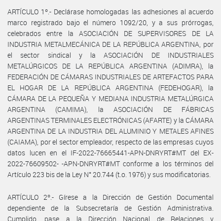
ARTÍCULO 1º.- Declárase homologadas las adhesiones al acuerdo
marco registrado bajo el número 1092/20, y a sus prórrogas,
celebrados entre la ASOCIACIÓN DE SUPERVISORES DE LA
INDUSTRIA METALMECÁNICA DE LA REPÚBLICA ARGENTINA, por
el sector sindical y la ASOCIACIÓN DE INDUSTRIALES
METALÚRGICOS DE LA REPÚBLICA ARGENTINA (ADIMRA), la
FEDERACIÓN DE CÁMARAS INDUSTRIALES DE ARTEFACTOS PARA
EL HOGAR DE LA REPÚBLICA ARGENTINA (FEDEHOGAR), la
CÁMARA DE LA PEQUEÑA Y MEDIANA INDUSTRIA METALÚRGICA
ARGENTINA (CAMIMA), la ASOCIACIÓN DE FÁBRICAS
ARGENTINAS TERMINALES ELECTRÓNICAS (AFARTE) y la CÁMARA
ARGENTINA DE LA INDUSTRIA DEL ALUMINIO Y METALES AFINES
(CAIAMA), por el sector empleador, respecto de las empresas cuyos
datos lucen en el IF-2022-76665441-APN-DNRYRT#MT del EX-
2022-76609502- -APN-DNRYRT#MT conforme a los términos del
Artículo 223 bis de la Ley N° 20.744 (t.o. 1976) y sus modificatorias.
ARTÍCULO 2º.- Gírese a la Dirección de Gestión Documental
dependiente de la Subsecretaría de Gestión Administrativa.
Cumplido, pase a la Dirección Nacional de Relaciones y