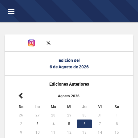
Toggle
navigation
Edición del
6 de Agosto de 2026
Ediciones Anteriores
Agosto 2026
Do
Lu
Ma
Mi
Ju
Vi
Sa
26
27
28
29
30
31
1
2
3
4
5
6
7
8
9
10
11
12
13
14
15