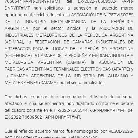
76665441-APN-DNRYRT#MT del EX-2022-76609502- -APN-
DNRYRT#MT han solicitado la adhesión al acuerdo marco
oportunamente celebrado entre la ASOCIACIÓN DE SUPERVISORES
DE LA INDUSTRIA METALMECÁNICA DE LA REPÚBLICA
ARGENTINA, por el sector sindical y la ASOCIACIÓN DE
INDUSTRIALES METALÚRGICOS DE LA REPÚBLICA ARGENTINA
(ADIMRA), la FEDERACIÓN DE CÁMARAS INDUSTRIALES DE
ARTEFACTOS PARA EL HOGAR DE LA REPÚBLICA ARGENTINA
(FEDEHOGAR), la CÁMARA DE LA PEQUEÑA Y MEDIANA INDUSTRIA
METALÚRGICA ARGENTINA (CAMIMA), la ASOCIACIÓN DE
FÁBRICAS ARGENTINAS TERMINALES ELECTRÓNICAS (AFARTE) y
la CÁMARA ARGENTINA DE LA INDUSTRIA DEL ALUMINIO Y
METALES AFINES (CAIAMA), por el sector empleador.
Que dichas empresas han acompañado el listado de personal
afectado, el cual se encuentra individualizado conforme el detalle
del cuadro obrante en el IF-2022-76665441-APN-DNRYRT#MT del
EX-2022-76609502- -APN-DNRYRT#MT.
Que el referido acuerdo marco fue homologado por RESOL-2020-
807-APN-ST#MT y registrado bajo el Nº 1092/20.