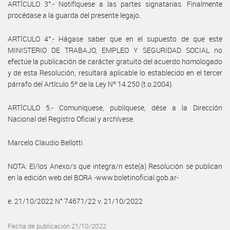
ARTÍCULO 3°.- Notifíquese a las partes signatarias. Finalmente
procédase a la guarda del presente legajo.
ARTÍCULO 4°.- Hágase saber que en el supuesto de que este
MINISTERIO DE TRABAJO, EMPLEO Y SEGURIDAD SOCIAL no
efectúe la publicación de carácter gratuito del acuerdo homologado
y de esta Resolución, resultará aplicable lo establecido en el tercer
párrafo del Artículo 5º de la Ley Nº 14.250 (t.o.2004).
ARTÍCULO 5.- Comuníquese, publíquese, dése a la Dirección
Nacional del Registro Oficial y archívese.
Marcelo Claudio Bellotti
NOTA: El/los Anexo/s que integra/n este(a) Resolución se publican
en la edición web del BORA -www.boletinoficial.gob.ar-
e. 21/10/2022 N° 74671/22 v. 21/10/2022
Fecha de publicación 21/10/2022