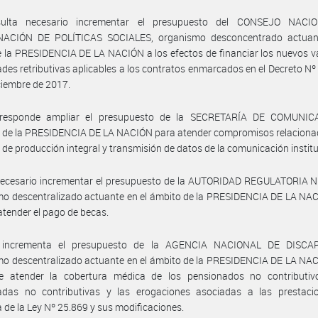
sulta necesario incrementar el presupuesto del CONSEJO NACI
ACIÓN DE POLÍTICAS SOCIALES, organismo desconcentrado actuan
e la PRESIDENCIA DE LA NACIÓN a los efectos de financiar los nuevos v
ades retributivas aplicables a los contratos enmarcados en el Decreto Nº
ciembre de 2017.
responde ampliar el presupuesto de la SECRETARÍA DE COMUNI
de la PRESIDENCIA DE LA NACIÓN para atender compromisos relacionad
s de producción integral y transmisión de datos de la comunicación institu
necesario incrementar el presupuesto de la AUTORIDAD REGULATORIA 
o descentralizado actuante en el ámbito de la PRESIDENCIA DE LA NAC
 atender el pago de becas.
 incrementa el presupuesto de la AGENCIA NACIONAL DE DISCAP
o descentralizado actuante en el ámbito de la PRESIDENCIA DE LA NAC
de atender la cobertura médica de los pensionados no contributiv
adas no contributivas y las erogaciones asociadas a las prestaci
a de la Ley Nº 25.869 y sus modificaciones.