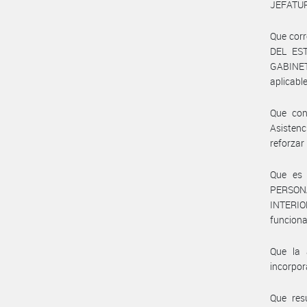
JEFATUR
Que cor
DEL EST
GABINETE
aplicabl
Que con
Asisten
reforzar
Que es 
PERSONA
INTERIO
funcion
Que la 
incorpor
Que res