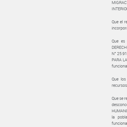
MIGRACI
INTERIOR
Que el r
incorpor
Que es 
DERECHO
N° 25.9
PARA LA
funciona
Que los
recursos
Que se r
descon
HUMANOS,
la pobl
funcion