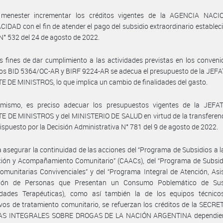
menester incrementar los créditos vigentes de la AGENCIA NAC
IDAD con el fin de atender el pago del subsidio extraordinario estableci
N° 532 del 24 de agosto de 2022.
s fines de dar cumplimiento a las actividades previstas en los conveni
os BID 5364/OC-AR y BIRF 9224-AR se adecua el presupuesto de la JEF
 DE MINISTROS, lo que implica un cambio de finalidades del gasto.
imismo, es preciso adecuar los presupuestos vigentes de la JEF
 DE MINISTROS y del MINISTERIO DE SALUD en virtud de la transferenc
ispuesto por la Decisión Administrativa N° 781 del 9 de agosto de 2022.
 asegurar la continuidad de las acciones del “Programa de Subsidios a 
ión y Acompañamiento Comunitario” (CAACs), del “Programa de Subsidi
munitarias Convivenciales” y del “Programa Integral de Atención, Asi
ción de Personas que Presentan un Consumo Poblemático de Sus
dades Terapéuticas), como así también la de los equipos técnico
ivos de tratamiento comunitario, se refuerzan los créditos de la SECR
AS INTEGRALES SOBRE DROGAS DE LA NACIÓN ARGENTINA dependien