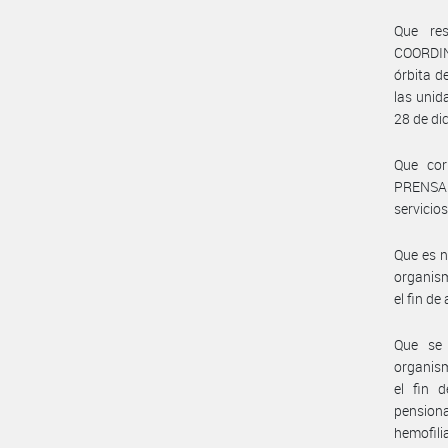
Que re
COORDIN
órbita d
las unid
28 de di
Que cor
PRENSA 
servicio
Que es 
organism
el fin de
Que se
organism
el fin 
pension
hemofili