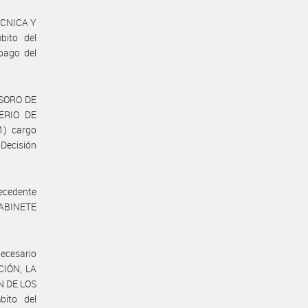
ÉCNICA Y
ito del
pago del
ESORO DE
TERIO DE
1) cargo
Decisión
recedente
 GABINETE
necesario
CIÓN, LA
N DE LOS
ito del