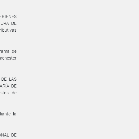
E BIENES
ATURA DE
ributivas
grama de
menester
L DE LAS
TARÍA DE
astos de
iante la
IONAL DE