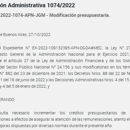
ión Administrativa 1074/2022
2022-1074-APN-JGM - Modificación presupuestaria.
de Buenos Aires, 27/10/2022
l Expediente N° EX-2022-109132395-APN-DGDA#MEC, la Ley N° 2
esto General de la Administración Nacional para el Ejercicio 2021,
 el artículo 27 de la Ley de Administración Financiera y de los Sis
del Sector Público Nacional N° 24.156 y sus modificatorias en los tér
N° 882 del 23 de diciembre de 2021, los Decretos Nros. 88 del 22 de f
1 del 16 de junio de 2022 y las Decisiones Administrativas Nros. 4 del 15
y 4 del 5 de enero de 2022, y
ERANDO:
ulta necesario incrementar los créditos presupuestarios de d
ciones a efectos de asegurar la atención de las remuneraciones, atento e
ejoras dispuestas por diversas normas durante el presente año.