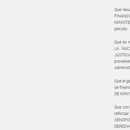
Que res
FINANC
MINISTE
peculio.
Que es 
LA NACI
JUSTICI
proveni
Administ
Que el g
se finan
DE MINI
Que con 
reforza
XENOFOB
DERECH