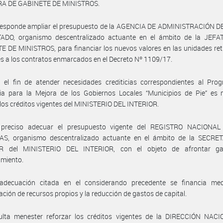
A DE GABINETE DE MINISTROS.
responde ampliar el presupuesto de la AGENCIA DE ADMINISTRACIÓN D
ADO, organismo descentralizado actuante en el ámbito de la JEF
 DE MINISTROS, para financiar los nuevos valores en las unidades ret
es a los contratos enmarcados en el Decreto Nº 1109/17.
 el fin de atender necesidades crediticias correspondientes al Pro
cia para la Mejora de los Gobiernos Locales “Municipios de Pie” es 
 los créditos vigentes del MINISTERIO DEL INTERIOR.
preciso adecuar el presupuesto vigente del REGISTRO NACIONA
S, organismo descentralizado actuante en el ámbito de la SECRE
R del MINISTERIO DEL INTERIOR, con el objeto de afrontar g
amiento.
adecuación citada en el considerando precedente se financia med
ación de recursos propios y la reducción de gastos de capital.
ulta menester reforzar los créditos vigentes de la DIRECCIÓN NAC