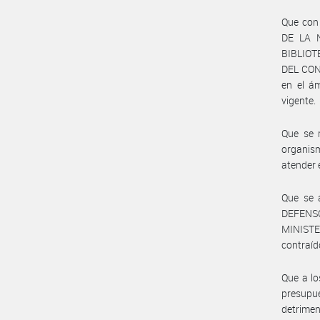
Que con
DE LA 
BIBLIOT
DEL CON
en el á
vigente.
Que se 
organis
atender 
Que se 
DEFENS
MINISTE
contraíd
Que a lo
presup
detrimen