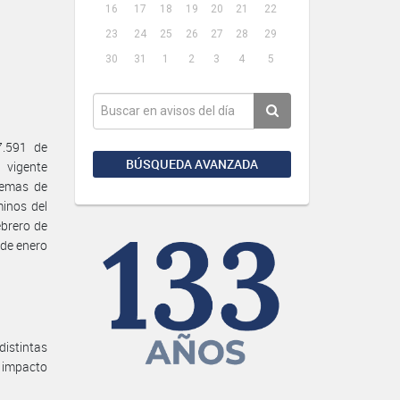
16
17
18
19
20
21
22
23
24
25
26
27
28
29
30
31
1
2
3
4
5
7.591 de
BÚSQUEDA AVANZADA
 vigente
temas de
minos del
ebrero de
 de enero
istintas
l impacto