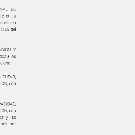
ONAL DE
te en la
alores en
 1109 del
CACIÓN Y
os a los
cional.
NUCLEAR,
IÓN, con
ACIDAD,
IÓN, con
os y las
ones por