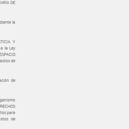
TARÍA DE
diante la
STICIA Y
a la Ley
 ESPACIO
astos de
ación de
organismo
ERECHOS
ntos para
astos de