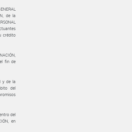
 GENERAL
, de la
PERSONAL
ctuantes
 crédito
 NACIÓN,
l fin de
 y de la
ito del
promisos
entro del
IÓN, en