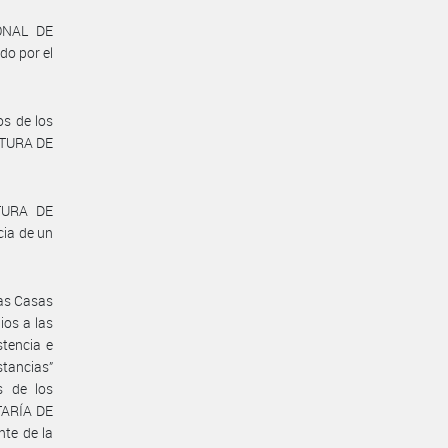
IONAL DE
do por el
os de los
ATURA DE
ATURA DE
ia de un
las Casas
os a las
stencia e
tancias”
s de los
ETARÍA DE
te de la