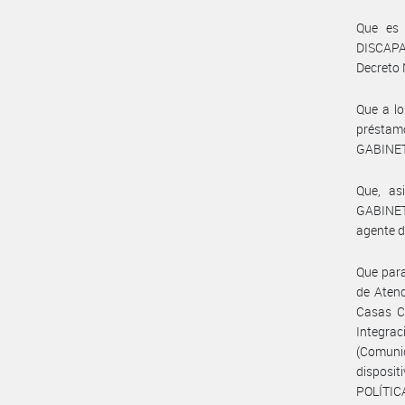
Que es 
DISCAPAC
Decreto 
Que a lo
préstam
GABINETE
Que, as
GABINETE
agente d
Que para
de Atenc
Casas Co
Integra
(Comuni
disposit
POLÍTIC