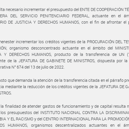
ulta necesario incrementar el presupuesto del ENTE DE COOPERACIÓN T
IERA DEL SERVICIO PENITENCIARIO FEDERAL, actuante en el ámb
RIO DE JUSTICIA Y DERECHOS HUMANOS, con el fin de afrontar el 
menester incrementar los créditos vigentes de la PROCURACIÓN DEL T
ÓN, organismo desconcentrado actuante en el ámbito del MINIS
A Y DERECHOS HUMANOS, producto de la transferencia de UN (
ente de la JEFATURA DE GABINETE DE MINISTROS, dispuesta por la 
rativa N° 674 del 13 de julio de 2022.
asto que demanda la atención de la transferencia citada en el párrafo p
cia mediante la reducción de los créditos vigentes de la JEFATURA DE
STROS.
la finalidad de atender gastos de funcionamiento y de capital resulta 
r los presupuestos del INSTITUTO NACIONAL CONTRA LA DISCRIMINA
IA Y EL RACISMO y del CENTRO INTERNACIONAL PARA LA PROMOCIÓ
OS HUMANOS, organismos descentralizados actuantes en el ámb