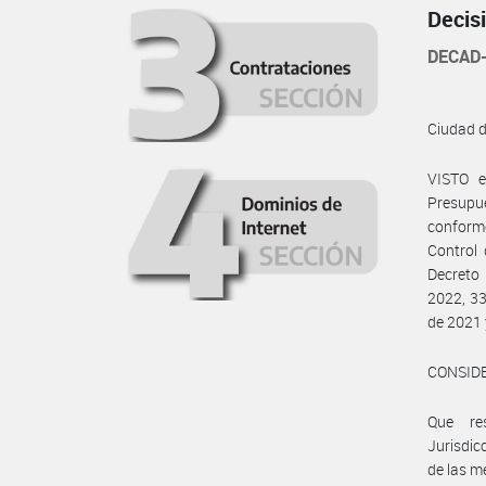
Decis
DECAD-
Ciudad 
VISTO e
Presupu
conforme
Control 
Decreto 
2022, 33
de 2021 
CONSID
Que res
Jurisdic
de las m