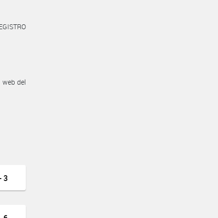
REGISTRO
n web del
 3