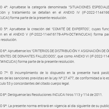
O 4º: Apruébese la categoría denominada “SITUACIONES ESPECIALE
cación y tratamiento se detallan en el ANEXO IV (IF-2022-114416
CAI) forma parte de la presente resolución.
O 5º: Apruébese la creación del “COMITÉ DE EXPERTOS”, cuyas func
n en el ANEXO V (IF-2022-114416178-APN-DCT#INCUCAI) forma par
 resolución.
O 6º: Apruébense los “CRITERIOS DE DISTRIBUCIÓN Y ASIGNACIÓN DE
ENTES DE DONANTES FALLECIDOS”, que como ANEXO VI (IF-2022-11
INCUCAI) forma parte de la presente resolución.
O 7º: El incumplimiento de lo dispuesto en la presente hará pasib
res de las sanciones previstas en la Ley Nº 27.477, de conformidad a lo e
tículo 53 y concordantes del citado cuerpo legal.
 8º: Deróguense las Resoluciones INCUCAI Nros 113 y 114 de 2011.
 9º: La presente norma entrará en vigencia al día siguiente de su publi