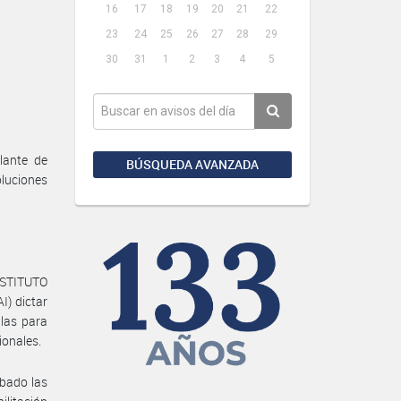
16
17
18
19
20
21
22
23
24
25
26
27
28
29
30
31
1
2
3
4
5
lante de
BÚSQUEDA AVANZADA
luciones
INSTITUTO
) dictar
ulas para
ionales.
bado las