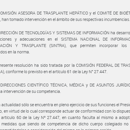
COMISIÓN ASESORA DE TRASPLANTE HEPÁTICO y el COMITÉ DE BIOÉ
 han tomado intervención en el ámbito de sus respectivas incumbencias
DIRECCIÓN DE TECNOLOGÍAS Y SISTEMAS DE INFORMACIÓN ha desarrol
caciones y adecuaciones en el SISTEMA NACIONAL DE INFORMA
ACIÓN Y TRASPLANTE (SINTRA), que permiten incorporar los 
idos en la norma.
presente resolución ha sido tratada por la COMISIÓN FEDERAL DE TR
), conforme lo previsto en el artículo 61 de la Ley N° 27.447.
 DIRECCIONES CIENTÍFICO TÉCNICA, MÉDICA y DE ASUNTOS JURÍDI
a intervención de su competencia.
a actualidad sólo se encuentra en pleno ejercicio de sus funciones el Presi
io, en virtud de lo cual corresponde actuar de conformidad con lo dispues
) artículo 60 de la Ley Nº 27.447, en cuanto faculta al mismo a adop
s medidas que siendo de competencia de dicho cuerpo colegiado no