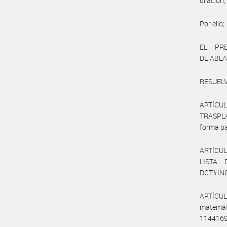
dilación
Por ello;
EL PR
DE ABLA
RESUELV
ARTÍCU
TRASPLA
forma pa
ARTÍCUL
LISTA 
DCT#INCU
ARTÍCUL
matemáti
1144169