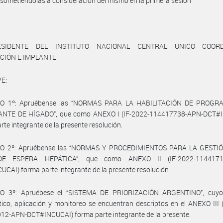
, sometiéndolas a consideración del mismo en la primera sesión
ESIDENTE DEL INSTITUTO NACIONAL CENTRAL UNICO COORD
CIÓN E IMPLANTE
E:
LO 1º: Apruébense las “NORMAS PARA LA HABILITACIÓN DE PROGR
NTE DE HÍGADO”, que como ANEXO I (IF-2022-114417738-APN-DCT#
rte integrante de la presente resolución.
O 2º: Apruébense las “NORMAS Y PROCEDIMIENTOS PARA LA GESTI
DE ESPERA HEPÁTICA”, que como ANEXO II (IF-2022-1144171
CAI) forma parte integrante de la presente resolución.
O 3º: Apruébese el “SISTEMA DE PRIORIZACIÓN ARGENTINO”, cuy
co, aplicación y monitoreo se encuentran descriptos en el ANEXO III 
12-APN-DCT#INCUCAI) forma parte integrante de la presente.