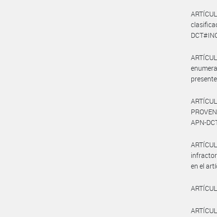
ARTÍCUL
clasifi
DCT#INCU
ARTÍCUL
enumera
presente
ARTÍCUL
PROVENI
APN-DCT#
ARTÍCUL
infracto
en el ar
ARTÍCULO
ARTÍCULO