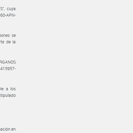
S”, cuya
660-APN-
iones se
te de la
 ÓRGANOS
4415957-
le a los
stipulado
cación en