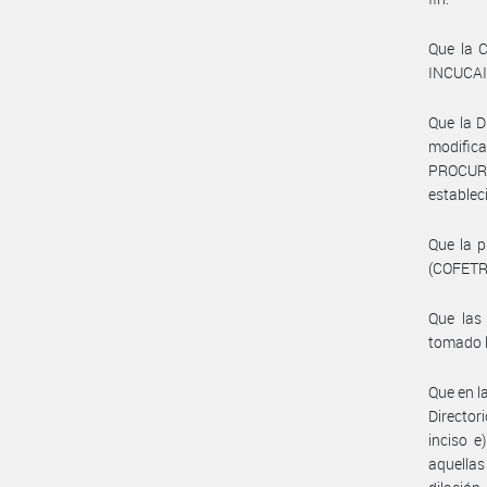
Que la 
INCUCAI,
Que la 
modifi
PROCUR
establec
Que la 
(COFETRA
Que las
tomado l
Que en l
Director
inciso e
aquella