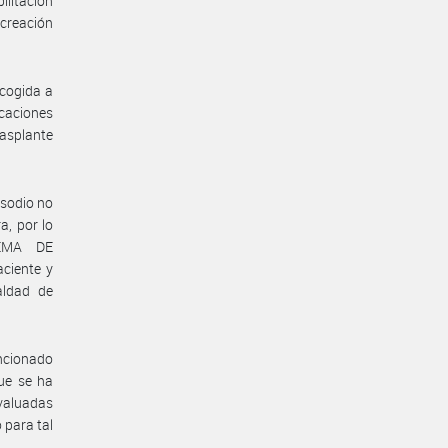
ilitación
 creación
ecogida a
icaciones
rasplante
-sodio no
a, por lo
TEMA DE
ciente y
aldad de
encionado
que se ha
valuadas
para tal