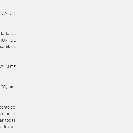
TICA DEL
.
lado las
CIÓN DE
cambios
ASPLANTE
COS, han
dente del
to por el
tar todas
 admitan