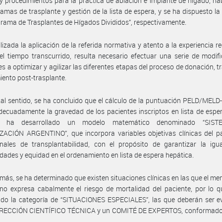
 procedimientos para la práctica de ablación e implante de hígado, hab
amas de trasplante y gestión de la lista de espera, y se ha dispuesto la
grama de Trasplantes de Hígados Divididos”, respectivamente.
lizada la aplicación de la referida normativa y atento a la experiencia r
el tiempo transcurrido, resulta necesario efectuar una serie de modif
es a optimizar y agilizar las diferentes etapas del proceso de donación, t
iento post-trasplante.
tal sentido, se ha concluido que el cálculo de la puntuación PELD/MELD
adecuadamente la gravedad de los pacientes inscriptos en lista de esper
 ha desarrollado un modelo matemático denominado “SIS
ACIÓN ARGENTINO”, que incorpora variables objetivas clínicas del pa
onales de transplantabilidad, con el propósito de garantizar la igu
dades y equidad en el ordenamiento en lista de espera hepática.
más, se ha determinado que existen situaciones clínicas en las que el m
no expresa cabalmente el riesgo de mortalidad del paciente, por lo 
ido la categoría de “SITUACIONES ESPECIALES”, las que deberán ser e
DIRECCIÓN CIENTÍFICO TÉCNICA y un COMITÉ DE EXPERTOS, conformado 