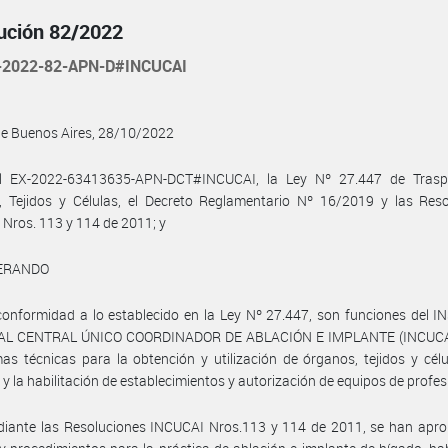
ución 82/2022
-2022-82-APN-D#INCUCAI
de Buenos Aires, 28/10/2022
l EX-2022-63413635-APN-DCT#INCUCAI, la Ley Nº 27.447 de Trasp
, Tejidos y Células, el Decreto Reglamentario Nº 16/2019 y las Reso
Nros. 113 y 114 de 2011; y
ERANDO
onformidad a lo establecido en la Ley Nº 27.447, son funciones del 
L CENTRAL ÚNICO COORDINADOR DE ABLACIÓN E IMPLANTE (INCUCAI
as técnicas para la obtención y utilización de órganos, tejidos y cél
 y la habilitación de establecimientos y autorización de equipos de profes
diante las Resoluciones INCUCAI Nros.113 y 114 de 2011, se han apro