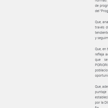
normas y
de progr
del “Pro
Que, ana
través d
tendient
y seguim
Que, en 
refleja 
que se
PORIORIZ
poblaci
oportuni
Que, ade
puntaje 
establec
por la 
fin.