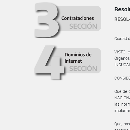
Resol
RESOL
Ciudad 
VISTO e
Órganos
INCUCAI 
CONSID
Que de c
NACIONA
las norm
implante
Que, me