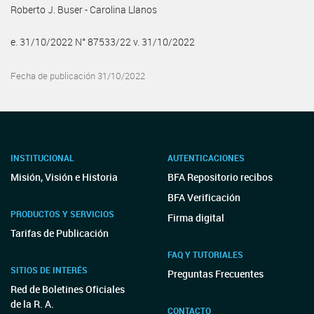
Roberto J. Buser - Carolina Llanos
e. 31/10/2022 N° 87533/22 v. 31/10/2022
Fecha de publicación 31/10/2022
INSTITUCIONAL
AUTENTICACIONES
Misión, Visión e Historia
BFA Repositorio recibos
BFA Verificación
PRODUCTOS Y SERVICIOS
Firma digital
Tarifas de Publicación
FAQ Y TUTORIALES
SITIOS DE INTERÉS
Preguntas Frecuentes
Red de Boletines Oficiales
de la R. A.
CONTACTO