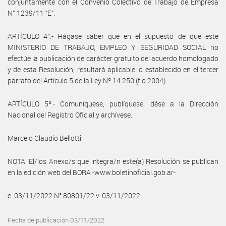
conjuntamente con el Convenio Colectivo de Trabajo de Empresa
N° 1239/11 “E”.
ARTÍCULO 4°.- Hágase saber que en el supuesto de que este
MINISTERIO DE TRABAJO, EMPLEO Y SEGURIDAD SOCIAL no
efectúe la publicación de carácter gratuito del acuerdo homologado
y de esta Resolución, resultará aplicable lo establecido en el tercer
párrafo del Artículo 5 de la Ley Nº 14.250 (t.o.2004).
ARTÍCULO 5º.- Comuníquese, publíquese, dése a la Dirección
Nacional del Registro Oficial y archívese.
Marcelo Claudio Bellotti
NOTA: El/los Anexo/s que integra/n este(a) Resolución se publican
en la edición web del BORA -www.boletinoficial.gob.ar-
e. 03/11/2022 N° 80801/22 v. 03/11/2022
Fecha de publicación 03/11/2022