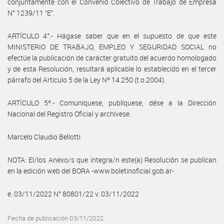
conjuntamente con el Convenio Colectivo de Trabajo de Empresa
N° 1239/11 “E”.
ARTÍCULO 4°.- Hágase saber que en el supuesto de que este
MINISTERIO DE TRABAJO, EMPLEO Y SEGURIDAD SOCIAL no
efectúe la publicación de carácter gratuito del acuerdo homologado
y de esta Resolución, resultará aplicable lo establecido en el tercer
párrafo del Artículo 5 de la Ley Nº 14.250 (t.o.2004).
ARTÍCULO 5º.- Comuníquese, publíquese, dése a la Dirección
Nacional del Registro Oficial y archívese.
Marcelo Claudio Bellotti
NOTA: El/los Anexo/s que integra/n este(a) Resolución se publican
en la edición web del BORA -www.boletinoficial.gob.ar-
e. 03/11/2022 N° 80801/22 v. 03/11/2022
Fecha de publicación 03/11/2022