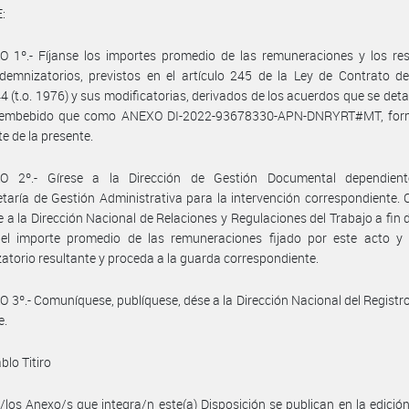
:
 1º.- Fíjanse los importes promedio de las remuneraciones y los res
demnizatorios, previstos en el artículo 245 de la Ley de Contrato d
4 (t.o. 1976) y sus modificatorias, derivados de los acuerdos que se detal
 embebido que como ANEXO DI-2022-93678330-APN-DNRYRT#MT, for
te de la presente.
O 2º.- Gírese a la Dirección de Gestión Documental dependien
taría de Gestión Administrativa para la intervención correspondiente.
se a la Dirección Nacional de Relaciones y Regulaciones del Trabajo a fin 
e el importe promedio de las remuneraciones fijado por este acto y 
atorio resultante y proceda a la guarda correspondiente.
 3º.- Comuníquese, publíquese, dése a la Dirección Nacional del Registro 
e.
blo Titiro
/los Anexo/s que integra/n este(a) Disposición se publican en la edició