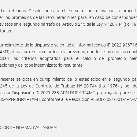
las referidas Resoluciones también se dispuso evaluar la proced
er los promedios de las remuneraciones para, en caso de corresponder, 
evistos en el segundo párrafo del Artículo 245 de la Ley Nº 20.744 (t.o. 19
torias.
umplimiento de lo dispuesto se emitió el informe técnico IF-2022-9367
T, al cual se remite en orden a la brevedad, donde se indican las cons
icitan los criterios adoptados para el cálculo del promedio me
ciones y del tope indemnizatorio resultante.
resente se dicta en cumplimiento de lo establecido en el segundo pá
 245 de la Ley de Contrato de Trabajo Nº 20.744 (t.o. 1976) y por d
da por Disposición DI-2021-288-APN-DNRYRT#MT, prorrogada por su sim
30-APN-DNRYRT#MT, conforme a la Resolución RESOL-2021-301-APN-M
ECTOR DE NORMATIVA LABORAL