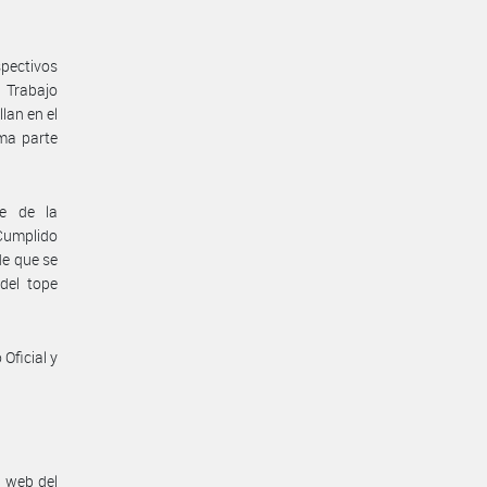
pectivos
e Trabajo
lan en el
ma parte
te de la
 Cumplido
de que se
del tope
Oficial y
n web del