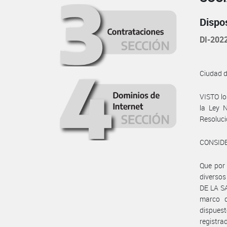
Dispo
DI-202
Ciudad 
VISTO l
la Ley N
Resoluci
CONSID
Que por 
diverso
DE LA S
marco d
dispues
registra