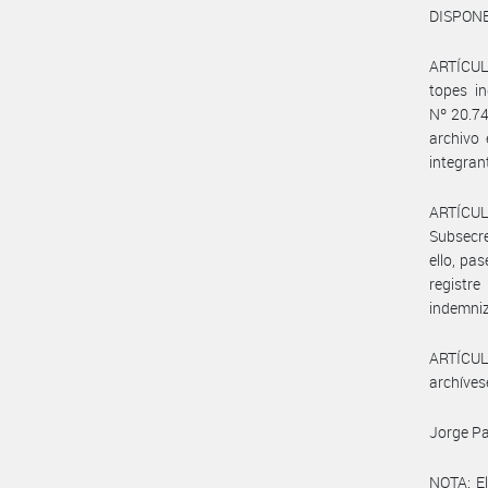
DISPONE
ARTÍCULO
topes in
Nº 20.74
archivo
integran
ARTÍCUL
Subsecre
ello, pa
registr
indemniz
ARTÍCULO
archíves
Jorge Pa
NOTA: El