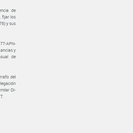
encia de
fijar los
76) y sus
1677-APN-
tancias y
nsual de
rrafo del
elegación
ilar DI-
T.