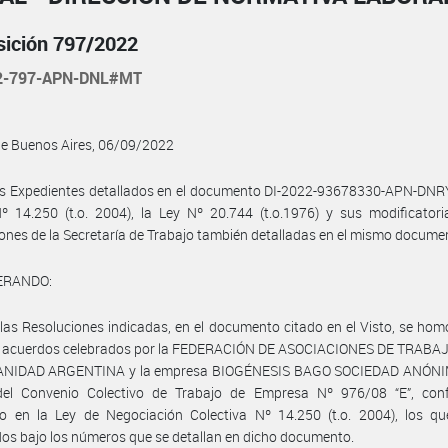
sición 797/2022
2-797-APN-DNL#MT
de Buenos Aires, 06/09/2022
os Expedientes detallados en el documento DI-2022-93678330-APN-DN
º 14.250 (t.o. 2004), la Ley Nº 20.744 (t.o.1976) y sus modificatori
ones de la Secretaría de Trabajo también detalladas en el mismo documen
ERANDO:
las Resoluciones indicadas, en el documento citado en el Visto, se ho
s acuerdos celebrados por la FEDERACIÓN DE ASOCIACIONES DE TRAB
ANIDAD ARGENTINA y la empresa BIOGÉNESIS BAGO SOCIEDAD ANÓNIM
el Convenio Colectivo de Trabajo de Empresa Nº 976/08 “E”, con
to en la Ley de Negociación Colectiva Nº 14.250 (t.o. 2004), los qu
dos bajo los números que se detallan en dicho documento.