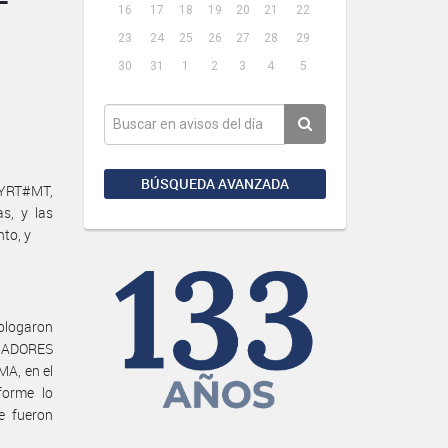
16
17
18
19
20
21
22
23
24
25
26
27
28
29
30
31
1
2
3
4
5
BÚSQUEDA AVANZADA
RYRT#MT,
as, y las
to, y
mologaron
AJADORES
A, en el
forme lo
e fueron