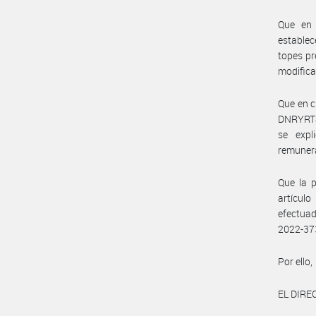
Que en 
establec
topes pr
modifica
Que en c
DNRYRT#M
se expl
remunera
Que la p
artículo
efectua
2022-37
Por ello,
EL DIR