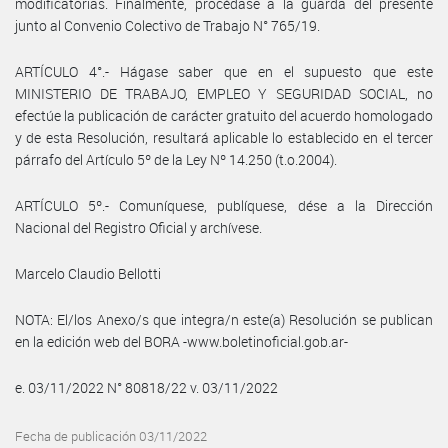
modificatorias. Finalmente, procédase a la guarda del presente
junto al Convenio Colectivo de Trabajo N° 765/19.
ARTÍCULO 4°.- Hágase saber que en el supuesto que este
MINISTERIO DE TRABAJO, EMPLEO Y SEGURIDAD SOCIAL, no
efectúe la publicación de carácter gratuito del acuerdo homologado
y de esta Resolución, resultará aplicable lo establecido en el tercer
párrafo del Artículo 5º de la Ley Nº 14.250 (t.o.2004).
ARTÍCULO 5º.- Comuníquese, publíquese, dése a la Dirección
Nacional del Registro Oficial y archívese.
Marcelo Claudio Bellotti
NOTA: El/los Anexo/s que integra/n este(a) Resolución se publican
en la edición web del BORA -www.boletinoficial.gob.ar-
e. 03/11/2022 N° 80818/22 v. 03/11/2022
Fecha de publicación 03/11/2022