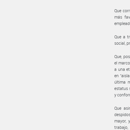
Que corr
más fav
empleado
Que a t
social, 
Que, pos
el marco
a una et
en “aisl
última m
estatus 
y confor
Que asi
despidos
mayor, y
trabajo,