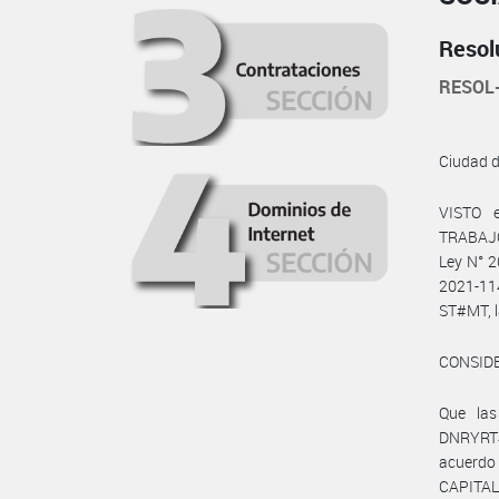
Resol
RESOL
Ciudad 
VISTO 
TRABAJO,
Ley N° 2
2021-1
ST#MT, 
CONSID
Que las
DNRYRT#
acuerdo
CAPITAL