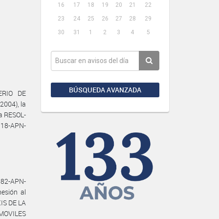
16
17
18
19
20
21
22
23
24
25
26
27
28
29
30
31
1
2
3
4
5
BÚSQUEDA AVANZADA
ERIO DE
2004), la
la RESOL-
18-APN-
982-APN-
esión al
IS DE LA
OMOVILES