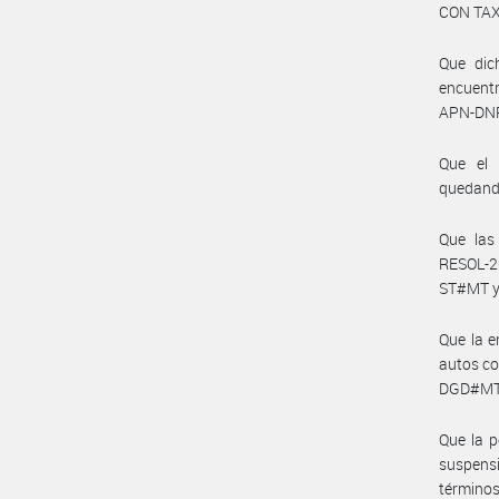
CON TAX
Que dic
encuentr
APN-DNR
Que el 
quedando
Que las
RESOL-2
ST#MT y
Que la e
autos c
DGD#MT 
Que la p
suspens
términos 