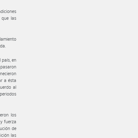
ndiciones
 que las
lamiento
ada.
 país, en
e pasaron
anecieron
ar a ésta
uerdo al
 periodos
eron los
 y fuerza
ución de
ición las