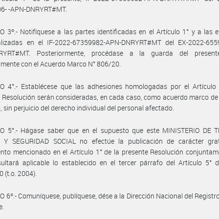
6- -APN-DNRYRT#MT.
 3º.- Notifíquese a las partes identificadas en el Artículo 1° y a las
ualizadas en el IF-2022-67359982-APN-DNRYRT#MT del EX-2022-655
RYRT#MT. Posteriormente, procédase a la guarda del presente
mente con el Acuerdo Marco N° 806/20.
O 4°.- Establécese que las adhesiones homologadas por el Artículo 
 Resolución serán consideradas, en cada caso, como acuerdo marco de
, sin perjuicio del derecho individual del personal afectado.
O 5°.- Hágase saber que en el supuesto que este MINISTERIO DE 
Y SEGURIDAD SOCIAL no efectúe la publicación de carácter grat
nto mencionado en el Artículo 1° de la presente Resolución conjunta
sultará aplicable lo establecido en el tercer párrafo del Artículo 5° 
 (t.o. 2004).
 6º.- Comuníquese, publíquese, dése a la Dirección Nacional del Registro 
e.