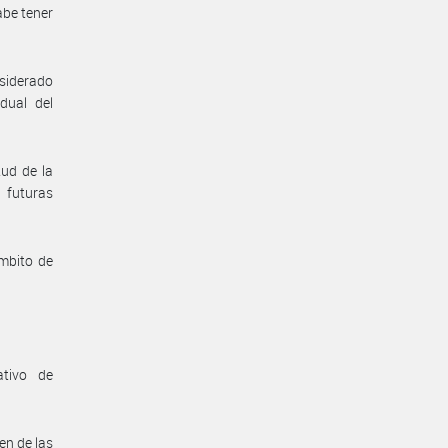
abe tener
nsiderado
dual del
tud de la
 futuras
ambito de
ativo de
en de las