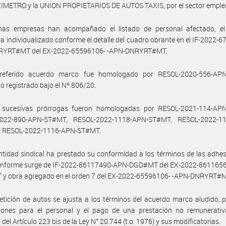
IMETRO y la UNION PROPIETARIOS DE AUTOS TAXIS, por el sector emple
has empresas han acompañado el listado de personal afectado, el
a individualizado conforme el detalle del cuadro obrante en el IF-2022-
YRT#MT del EX-2022-65596106- -APN-DNRYRT#MT.
referido acuerdo marco fue homologado por RESOL-2020-556-AP
 registrado bajo el Nº 806/20.
 sucesivas prórrogas fueron homologadas por RESOL-2021-114-AP
022-890-APN-ST#MT, RESOL-2022-1118-APN-ST#MT, RESOL-2022-1
 RESOL-2022-1116-APN-ST#MT.
ntidad sindical ha prestado su conformidad a los términos de las adhe
onforme surge de IF-2022-86117490-APN-DGD#MT del EX-2022-8611656
y obra agregado en el orden 7 del EX-2022-65596106- -APN-DNRYRT#M
etición de autos se ajusta a los términos del acuerdo marco aludido, 
iones para el personal y el pago de una prestación no remunerativ
del Artículo 223 bis de la Ley N° 20.744 (t.o. 1976) y sus modificatorias.