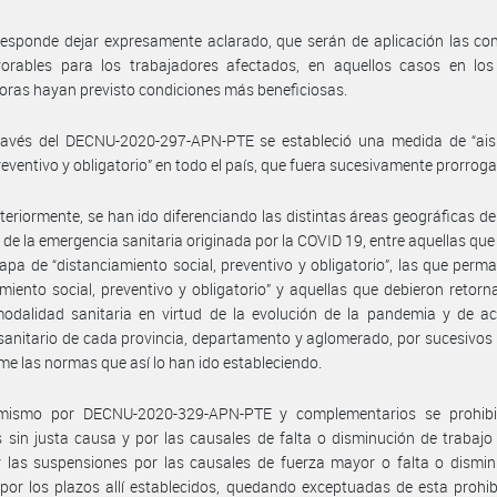
esponde dejar expresamente aclarado, que serán de aplicación las co
orables para los trabajadores afectados, en aquellos casos en los
ras hayan previsto condiciones más beneficiosas.
ravés del DECNU-2020-297-APN-PTE se estableció una medida de “ais
preventivo y obligatorio” en todo el país, que fuera sucesivamente prorrog
teriormente, se han ido diferenciando las distintas áreas geográficas del
 de la emergencia sanitaria originada por la COVID 19, entre aquellas qu
apa de “distanciamiento social, preventivo y obligatorio”, las que perm
amiento social, preventivo y obligatorio” y aquellas que debieron retorn
odalidad sanitaria en virtud de la evolución de la pandemia y de ac
sanitario de cada provincia, departamento y aglomerado, por sucesivos
me las normas que así lo han ido estableciendo.
mismo por DECNU-2020-329-APN-PTE y complementarios se prohibi
 sin justa causa y por las causales de falta o disminución de trabajo
 las suspensiones por las causales de fuerza mayor o falta o dismin
 por los plazos allí establecidos, quedando exceptuadas de esta prohib