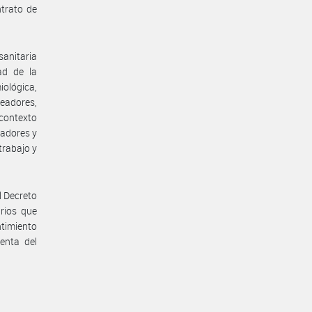
ntrato de
anitaria
ad de la
iológica,
eadores,
 contexto
jadores y
trabajo y
l Decreto
rios que
ntimiento
enta del