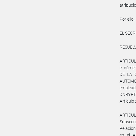
atribuci
Por ello,
EL SECR
RESUELV
ARTÍCULO
el númer
DE LA C
AUTOMOV
emplead
DNRYRT#
Artículo 
ARTÍCUL
Subsecr
Relacion
en el A