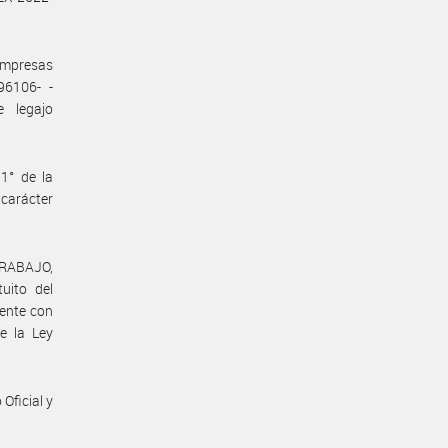
 empresas
96106- -
 legajo
1° de la
 carácter
TRABAJO,
uito del
mente con
de la Ley
Oficial y