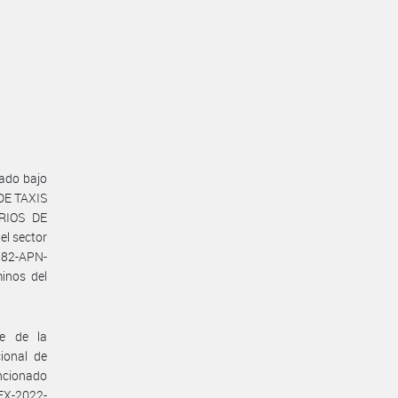
ado bajo
 DE TAXIS
ARIOS DE
l sector
982-APN-
inos del
te de la
ional de
encionado
EX-2022-