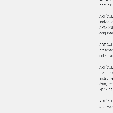
6559610
ARTÍCULO
individ
APN-DN
conjunta
ARTICUL
presente
colectivo
ARTÍCUL
EMPLEO 
instrume
ésta, re
N° 14.250
ARTÍCULO
archíves