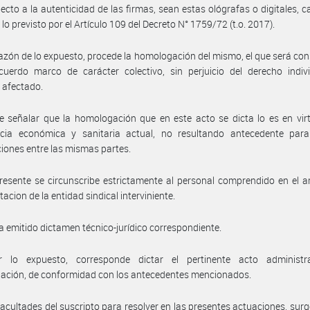
ecto a la autenticidad de las firmas, sean estas ológrafas o digitales, c
lo previsto por el Artículo 109 del Decreto N° 1759/72 (t.o. 2017).
azón de lo expuesto, procede la homologación del mismo, el que será co
uerdo marco de carácter colectivo, sin perjuicio del derecho indivi
 afectado.
 señalar que la homologación que en este acto se dicta lo es en vir
cia económica y sanitaria actual, no resultando antecedente para
iones entre las mismas partes.
resente se circunscribe estrictamente al personal comprendido en el 
acion de la entidad sindical interviniente.
a emitido dictamen técnico-jurídico correspondiente.
 lo expuesto, corresponde dictar el pertinente acto administr
ación, de conformidad con los antecedentes mencionados.
facultades del suscripto para resolver en las presentes actuaciones, surg