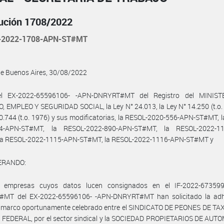
ución 1708/2022
-2022-1708-APN-ST#MT
de Buenos Aires, 30/08/2022
el EX-2022-65596106- -APN-DNRYRT#MT del Registro del MINIST
 EMPLEO Y SEGURIDAD SOCIAL, la Ley N° 24.013, la Ley N° 14.250 (t.o. 
0.744 (t.o. 1976) y sus modificatorias, la RESOL-2020-556-APN-ST#MT, 
14-APN-ST#MT, la RESOL-2022-890-APN-ST#MT, la RESOL-2022-11
la RESOL-2022-1115-APN-ST#MT, la RESOL-2022-1116-APN-ST#MT y
ERANDO:
 empresas cuyos datos lucen consignados en el IF-2022-67359
MT del EX-2022-65596106- -APN-DNRYRT#MT han solicitado la adh
 marco oportunamente celebrado entre el SINDICATO DE PEONES DE TAX
 FEDERAL, por el sector sindical y la SOCIEDAD PROPIETARIOS DE AUT