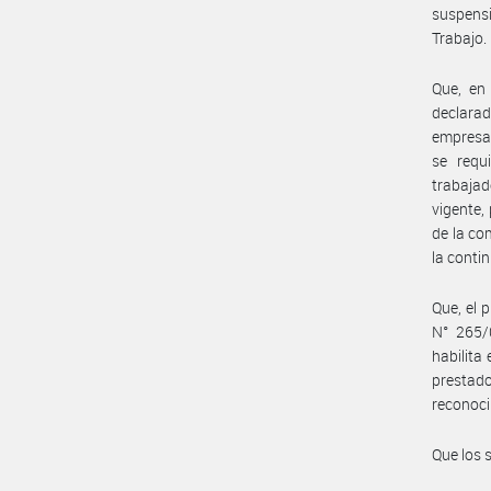
suspensi
Trabajo.
Que, en
declarad
empresas
se requ
trabajad
vigente,
de la co
la conti
Que, el 
N° 265/
habilita
prestad
reconoci
Que los 