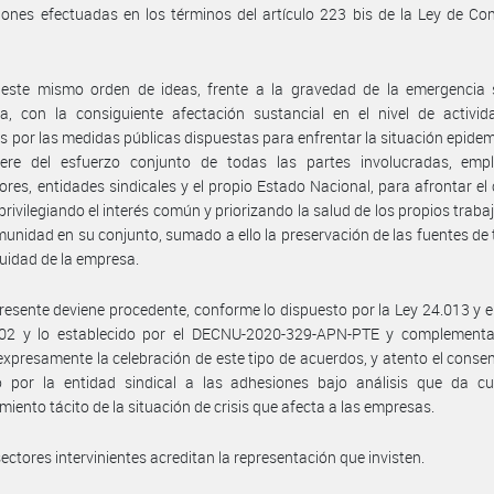
ones efectuadas en los términos del artículo 223 bis de la Ley de Co
 este mismo orden de ideas, frente a la gravedad de la emergencia s
a, con la consiguiente afectación sustancial en el nivel de activid
 por las medidas públicas dispuestas para enfrentar la situación epidem
iere del esfuerzo conjunto de todas las partes involucradas, empl
ores, entidades sindicales y el propio Estado Nacional, para afrontar el
 privilegiando el interés común y priorizando la salud de los propios traba
munidad en su conjunto, sumado a ello la preservación de las fuentes de 
nuidad de la empresa.
presente deviene procedente, conforme lo dispuesto por la Ley 24.013 y e
02 y lo establecido por el DECNU-2020-329-APN-PTE y complementa
 expresamente la celebración de este tipo de acuerdos, y atento el conse
o por la entidad sindical a las adhesiones bajo análisis que da cu
miento tácito de la situación de crisis que afecta a las empresas.
sectores intervinientes acreditan la representación que invisten.