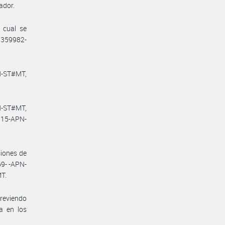
ador.
 cual se
67359982-
N-ST#MT,
N-ST#MT,
115-APN-
siones de
9- -APN-
T.
previendo
a en los