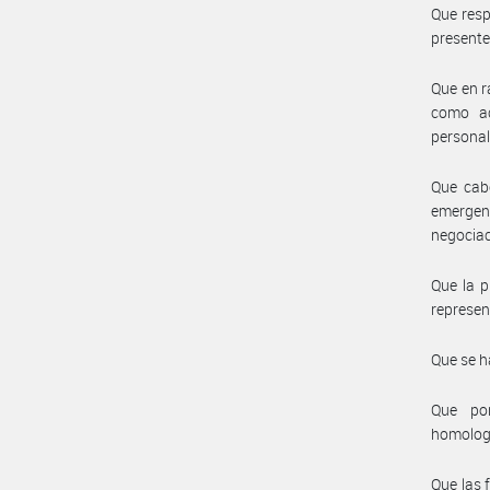
Que resp
presente 
Que en r
como ac
personal
Que cabe
emergen
negociac
Que la p
represent
Que se h
Que por
homolog
Que las 