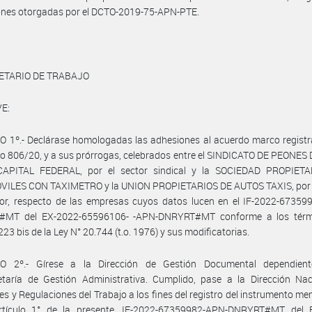
ones otorgadas por el DCTO-2019-75-APN-PTE.
ETARIO DE TRABAJO
E:
 1º.- Declárase homologadas las adhesiones al acuerdo marco registr
o 806/20, y a sus prórrogas, celebrados entre el SINDICATO DE PEONES
APITAL FEDERAL, por el sector sindical y la SOCIEDAD PROPIET
ILES CON TAXIMETRO y la UNION PROPIETARIOS DE AUTOS TAXIS, por e
or, respecto de las empresas cuyos datos lucen en el IF-2022-67359
MT del EX-2022-65596106- -APN-DNRYRT#MT conforme a los térm
223 bis de la Ley N° 20.744 (t.o. 1976) y sus modificatorias.
O 2º.- Gírese a la Dirección de Gestión Documental dependien
etaría de Gestión Administrativa. Cumplido, pase a la Dirección Nac
es y Regulaciones del Trabajo a los fines del registro del instrumento m
rtículo 1° de la presente, IF-2022-67359982-APN-DNRYRT#MT del 