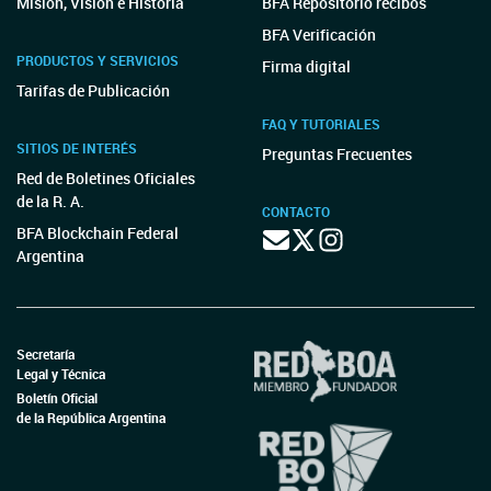
Misión, Visión e Historia
BFA Repositorio recibos
BFA Verificación
PRODUCTOS Y SERVICIOS
Firma digital
Tarifas de Publicación
FAQ Y TUTORIALES
SITIOS DE INTERÉS
Preguntas Frecuentes
Red de Boletines Oficiales
de la R. A.
CONTACTO
BFA Blockchain Federal
Argentina
Secretaría
Legal y Técnica
Boletín Oficial
de la República Argentina