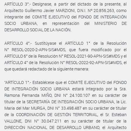
ARTÍCULO 3°.- Desígnase, a partir del dictado de la presente, al
Arquitecto Guillermo Javier MARZIONI, D.N.I. Nº 20.856.263, como
integrante del COMITÉ EJECUTIVO del FONDO DE INTEGRACIÓN
SOCIO URBANA, en representación del MINISTERIO DE
DESARROLLO SOCIAL DE LA NACIÓN.
ARTÍCULO 4°.- Sustitúyase el ARTÍCULO 1° de la Resolución
N° RESOL-2020-2-APN-SIS#MDS, que fuera modificado por el
ARTÍCULO 6° de la Resolución N° RESOL-2021-90-APN-SIS#MDS y el
ARTÍCULO 4° de la Resolución N° RESOL-2022-92-APN-SIS#MDS, el
que quedará redactado de la siguiente manera:
“ARTÍCULO 1°.- Establécese que el COMITÉ EJECUTIVO del FONDO
DE INTEGRACIÓN SOCIO URBANA estará integrado por la Sra.
Ramona Fernanda MIÑO, DNI N° 24.100.107 en su carácter de
titular de la SECRETARÍA DE INTEGRACIÓN SOCIO URBANA, la Lic.
Maria del Mar MURGA, DNI N° 33.498.487 en su carácter de titular
de la COORDINACIÓN DE GESTIÓN TERRITORIAL, el Sr. Esteban
VALLONE, DNI N° 30.047.211 en su carácter de titular de la
DIRECCIÓN NACIONAL DE DESARROLLO URBANO, el Arquitecto