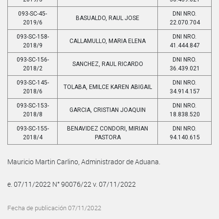
093-SC-45-
DNI NRO.
BASUALDO, RAUL JOSE
2019/6
22.070.704
093-SC-158-
DNI NRO.
CALLAMULLO, MARIA ELENA
2018/9
41.444.847
093-SC-156-
DNI NRO.
SANCHEZ, RAUL RICARDO
2018/2
36.439.021
093-SC-145-
DNI NRO.
TOLABA, EMILCE KAREN ABIGAIL
2018/6
34.914.157
093-SC-153-
DNI NRO.
GARCIA, CRISTIAN JOAQUIN
2018/8
18.838.520
093-SC-155-
BENAVIDEZ CONDORI, MIRIAN
DNI NRO.
2018/4
PASTORA
94.140.615
Mauricio Martin Carlino, Administrador de Aduana.
e. 07/11/2022 N° 90076/22 v. 07/11/2022
Fecha de publicación 07/11/2022