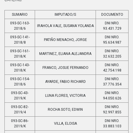
SUMARIO
IMPUTADO/S
DOCUMENTO
093-SC-163-
DNI NRO.
IRAHOLA VALE, SUSANA YOLANDA
2018/6
93.431.729
093-SC-141-
DNI NRO.
PATIÑO MENACHO, JORGE
2018/8
95.634.987
093-SC-161-
DNI NRO.
MARTINEZ, ELIANA ALEJANDRA
2018/K
32.632.205
093-SC-143-
DNI NRO.
FRANCO, JOSUE FERNANDO
2018/K
42.754.198
093-SC-154-
DNI NRO.
AYARDE, FABIO RICHARD
2018/6
37.776.354
093-SC-43-
DNI NRO.
LUNA FLORES, VICTORIA
2019/K
94.050.626
093-SC-82-
DNI NRO.
ROCHA SOTO, EDWIN
2019/4
92.997.855
093-SC-86-
DNI NRO.
VILLA, ELOISA
2019/K
33.883.103