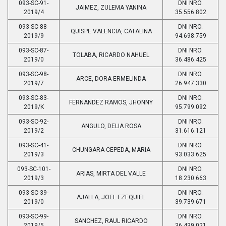
093-SC-91-
DNI NRO.
JAIMEZ, ZULEMA YANINA
2019/4
35.556.802
093-SC-88-
DNI NRO.
QUISPE VALENCIA, CATALINA
2019/9
94.698.759
093-SC-87-
DNI NRO.
TOLABA, RICARDO NAHUEL
2019/0
36.486.425
093-SC-98-
DNI NRO.
ARCE, DORA ERMELINDA
2019/7
26.947.330
093-SC-83-
DNI NRO.
FERNANDEZ RAMOS, JHONNY
2019/K
95.799.092
093-SC-92-
DNI NRO.
ANGULO, DELIA ROSA
2019/2
31.616.121
093-SC-41-
DNI NRO.
CHUNGARA CEPEDA, MARIA
2019/3
93.033.625
093-SC-101-
DNI NRO.
ARIAS, MIRTA DEL VALLE
2019/3
18.230.663
093-SC-39-
DNI NRO.
AJALLA, JOEL EZEQUIEL
2019/0
39.739.671
093-SC-99-
DNI NRO.
SANCHEZ, RAUL RICARDO
2019/5
36.439.021