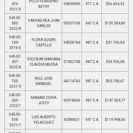
POZO FERRUFINO
470-
94839585
977 C.A
$56.854,32
BETHY
2021/5
045-SC-
VARGAS REA JUAN
382-
95507169
947 C.A
$135.004,80
CARLOS
2022/K
045-SC-
FLORA QUISPE
189-
94058784
987 C.A
$31.706,84
CASTILLO
2019/5
045-SC-
ESCOBAR MARIANA
437-
37302708
987 C.A
$39.326,58
CLAUDIA MILENA
2022/8
045-SC-
RUIZ JOSE
705-
44174783
987 C.A
$63.750,67
EMANUEL
2021/3
045-SC-
MAMANI CORIA
435-
93978836
987 C.A
$147.424,77
JUSTO
2022/1
045-SC-
LUIS ALBERTO
538-
42380621
947 C.A
$119.998,56
VELAZQUEZ
2021/1