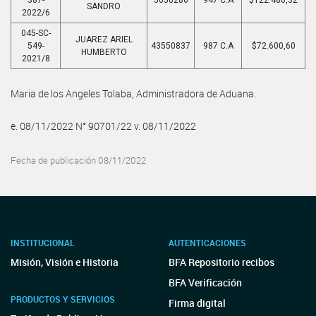
SANDRO
2022/6
045-SC-
JUAREZ ARIEL
549-
43550837
987 C.A
$72.600,60
HUMBERTO
2021/8
Maria de los Angeles Tolaba, Administradora de Aduana.
e. 08/11/2022 N° 90701/22 v. 08/11/2022
Fecha de publicación 08/11/2022
INSTITUCIONAL
AUTENTICACIONES
Misión, Visión e Historia
BFA Repositorio recibos
BFA Verificación
PRODUCTOS Y SERVICIOS
Firma digital