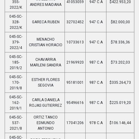
355-
41053059
947 C.A
$422.953,20
ANDRES MAIDANA
2022/K
045-SC-
328-
GARECA RUBEN
32702452
947 C.A
$82.000,00
2022/K
045-SC-
MENACHO
379-
10733613
947 C.A
$78.336,36
CRISTIAN HORACIO
2022/4
045-SC-
CHAVARRIA
185-
21969920
987 C.A
$73.202,03
MARLENI SANDRA
2019/2
045-SC-
ESTHER FLORES
170-
95181001
987 C.A
$335.264,73
SEGOVIA
2019/8
045-SC-
CARLA DANIELA
162-
95496616
987 C.A
$225.019,20
ROJAS GUTIERREZ
2019/1
045-SC-
ORTIZ TANCO
537-
EDMUNDO
17041206
978 C.A
$106.146,44
2021/8
ANTONIO
045-SC-