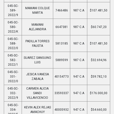
045-SC-
MAMANI COLQUE
589-
7466486
987 C.A
$107.481,50
MARTA
2022/9
045-SC-
MAMANI
580-
6647381
987 C.A
$60.747,20
ALEJANDRA
2022/K
045-SC-
PADILLA TORRES
588-
5813185
987 C.A
$107.481,50
FAUSTA
2022/0
045-SC-
SUAREZ SANGUINO
582-
5889599
987 C.A
$32.694,96
LUIS
2022/1
045-SC-
JESICA VANESA
331-
40154773
947 C.A
$59.782,10
ZABALA
2022/0
045-SC-
CARMEN ALICIA
332-
SANDI
33593337
947 C.A
$176.000,00
2022/9
VILLAVICENCIO
045-SC-
KEVIN ALEX REJAS
334-
40005932
947 C.A
$54.660,00
AMACHUY