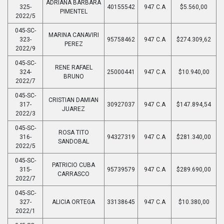
ADRIANA BARBARA
325-
40155542
947 C.A
$5.560,00
PIMENTEL
2022/5
045-SC-
MARINA CANAVIRI
323-
95758462
947 C.A
$274.309,62
PEREZ
2022/9
045-SC-
RENE RAFAEL
324-
25000441
947 C.A
$10.940,00
BRUNO
2022/7
045-SC-
CRISTIAN DAMIAN
317-
30927037
947 C.A
$147.894,54
JUAREZ
2022/3
045-SC-
ROSA TITO
316-
94327319
947 C.A
$281.340,00
SANDOBAL
2022/5
045-SC-
PATRICIO CUBA
315-
95739579
947 C.A
$289.690,00
CARRASCO
2022/7
045-SC-
327-
ALICIA ORTEGA
33138645
947 C.A
$10.380,00
2022/1