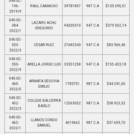
045-SC-
196-
RAUL CAMACHO
39781807
987 C.A
$135.695,51
2019/9
045-SC-
LAZARO ACHU
384-
94205310
947 C.A
$379.502,74
GREGORIO
2022/1
045-SC-
353-
CESAR RUIZ
27682343
947 C.A
$83.966,40
2022/3
045-SC-
350-
ARELLA JORGE LUIS
33351258
947 C.A
$155.423,18
2022/9
045-SC-
ARMATA SEGOVIA
460-
1783751
987 C.A
$44.241,60
EMILIO
2022/5
045-SC-
COLQUE BALCERRA
452-
12563052
987 C.A
$38.923,32
BASILO
2022/3
045-SC-
LLANOS CONDO
462-
4019662
987 C.A
$37.659,70
SAMUEL
2022/1