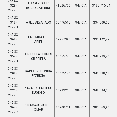
045-SC-
TORREZ SOLIZ
329-
41526706
947 C.A
$188.716,54
ROCIO CATERINE
2022/8
045-SC-
318-
ARIEL ALVARADO
38476518
947 C.A
$34.000,00
2022/1
045-SC-
TABOADA LUIS
368-
37257398
987 C.A
$33.142,47
ARIEL
2022/8
045-SC-
ORIHUELA FLORES
354-
10655775
947 C.A
$48.729,44
GRACIELA
2022/1
045-SC-
GAINDE VERONICA
208-
30675176
987 C.A
$42.388,63
PATRICIA
2022/5
045-SC-
NAVARRETA DIEGO
220-
30932205
987 C.A
$48.094,35
EUGENIO
2022/0
045-SC-
GRAMAJO JORGE
367-
24900731
987 C.A
$83.569,94
OMAR
2022/K