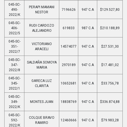
045-SC-
PERAPI MAMANI
490-
7196626
947 C.A
$129.527,80
NESTOR
2022/K
045-SC-
RUDI CARDOZO
406-
619833
987 C.A
$210.188,89
ALEJANDRO
2022/5
045-SC-
VICTORIANO
351-
14574077
947 C.A
$27.531,30
ARACELI
2022/7
045-SC-
SALDAÑA SOMOYA
347-
2970189
947 C.A
$17.481,02
MARIA
2022/8
045-SC-
GARECA LUZ
345-
10652681
947 C.A
$33.756,78
CLARITA
2022/1
045-SC-
349-
MONTES JUAN
18838769
947 C.A
$336.874,88
2022/K
045-SC-
COLQUE BRAVO
592-
12460666
947 C.A
$79.983,28
RAMIRO
2022/K