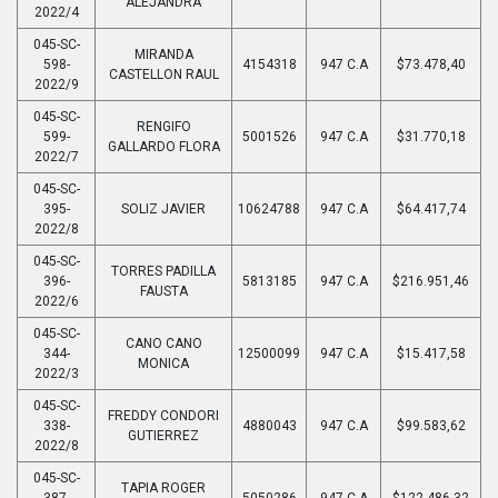
ALEJANDRA
2022/4
045-SC-
MIRANDA
598-
4154318
947 C.A
$73.478,40
CASTELLON RAUL
2022/9
045-SC-
RENGIFO
599-
5001526
947 C.A
$31.770,18
GALLARDO FLORA
2022/7
045-SC-
395-
SOLIZ JAVIER
10624788
947 C.A
$64.417,74
2022/8
045-SC-
TORRES PADILLA
396-
5813185
947 C.A
$216.951,46
FAUSTA
2022/6
045-SC-
CANO CANO
344-
12500099
947 C.A
$15.417,58
MONICA
2022/3
045-SC-
FREDDY CONDORI
338-
4880043
947 C.A
$99.583,62
GUTIERREZ
2022/8
045-SC-
TAPIA ROGER
387-
5050286
947 C.A
$122.486,32