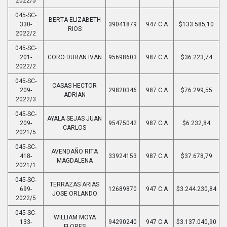
2022/5
045-SC-
BERTA ELIZABETH
330-
39041879
947 C.A
$133.585,10
RIOS
2022/2
045-SC-
201-
CORO DURAN IVAN
95698603
987 C.A
$36.223,74
2022/2
045-SC-
CASAS HECTOR
209-
29820346
987 C.A
$76.299,55
ADRIAN
2022/3
045-SC-
AYALA SEJAS JUAN
209-
95475042
987 C.A
$6.232,84
CARLOS
2021/5
045-SC-
AVENDAÑO RITA
418-
33924153
987 C.A
$37.678,79
MAGDALENA
2021/1
045-SC-
TERRAZAS ARIAS
699-
12689870
947 C.A
$3.244.230,84
JOSE ORLANDO
2022/5
045-SC-
WILLIAM MOYA
133-
94290240
947 C.A
$3.137.040,90
FLORES