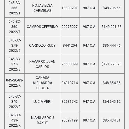
045-SC-
ROJAS ELSA
366-
18899201
987 C.A
$48.706,65
CARMELAS
2022/1
045-SC-
360-
CAMPOS CEFERINO
20275027
987 C.A
$149.921,63
2022/7
045-SC-
378-
CARDOZO RUDY
8441204
947 C.A
$86.444,46
2022/6
045-SC-
NAVARRO JUAN
371-
26638899
987 C.A
$121.923,28
CARLOS
2022/3
CANASA
045-SC-83-
ALEJANDRA
34913714
987 C.A
$48.854,85
2022/K
CECILIA
045-SC-
340-
LUCIA VERI
32631742
947 C.A
$64.645,12
2022/0
045-SC-
NIANG ABDOU
439-
95097199
987 C.A
$85.434,31
BAKHE
2022/K