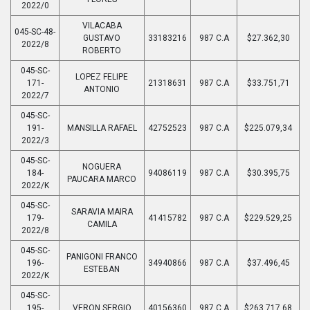
2022/0
VILACABA
045-SC-48-
GUSTAVO
33183216
987 C.A
$27.362,30
2022/8
ROBERTO
045-SC-
LOPEZ FELIPE
171-
21318631
987 C.A
$33.751,71
ANTONIO
2022/7
045-SC-
191-
MANSILLA RAFAEL
42752523
987 C.A
$225.079,34
2022/3
045-SC-
NOGUERA
184-
94086119
987 C.A
$30.395,75
PAUCARA MARCO
2022/K
045-SC-
SARAVIA MAIRA
179-
41415782
987 C.A
$229.529,25
CAMILA
2022/8
045-SC-
PANIGONI FRANCO
196-
34940866
987 C.A
$37.496,45
ESTEBAN
2022/K
045-SC-
195-
VERON SERGIO
40156360
987 C.A
$263.717,68