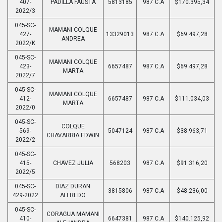
407-
PADILLA FAUSTA
5813185
987 C.A
$170.395,34
2022/3
045-SC-
MAMANI COLQUE
427-
13329013
987 C.A
$69.497,28
ANDREA
2022/K
045-SC-
MAMANI COLQUE
423-
6657487
987 C.A
$69.497,28
MARTA
2022/7
045-SC-
MAMANI COLQUE
412-
6657487
987 C.A
$111.034,03
MARTA
2022/0
045-SC-
COLQUE
569-
5047124
987 C.A
$38.963,71
CHAVARRIA EDWIN
2022/2
045-SC-
415-
CHAVEZ JULIA
568203
987 C.A
$91.316,20
2022/5
045-SC-
DIAZ DURAN
3815806
987 C.A
$48.236,00
429-2022
ALFREDO
045-SC-
CORAGUA MAMANI
410-
6647381
987 C.A
$140.125,92