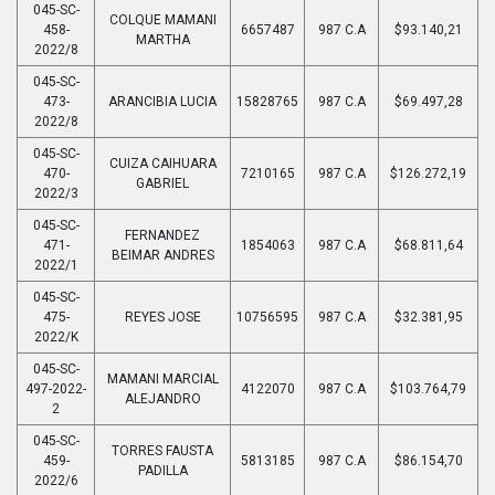
045-SC-
COLQUE MAMANI
458-
6657487
987 C.A
$93.140,21
MARTHA
2022/8
045-SC-
473-
ARANCIBIA LUCIA
15828765
987 C.A
$69.497,28
2022/8
045-SC-
CUIZA CAIHUARA
470-
7210165
987 C.A
$126.272,19
GABRIEL
2022/3
045-SC-
FERNANDEZ
471-
1854063
987 C.A
$68.811,64
BEIMAR ANDRES
2022/1
045-SC-
475-
REYES JOSE
10756595
987 C.A
$32.381,95
2022/K
045-SC-
MAMANI MARCIAL
497-2022-
4122070
987 C.A
$103.764,79
ALEJANDRO
2
045-SC-
TORRES FAUSTA
459-
5813185
987 C.A
$86.154,70
PADILLA
2022/6