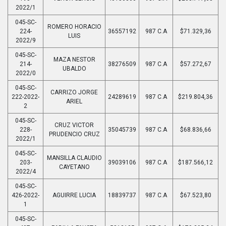
2022/1
045-SC-
ROMERO HORACIO
224-
36557192
987 C.A
$71.329,36
LUIS
2022/9
045-SC-
MAZA NESTOR
214-
38276509
987 C.A
$57.272,67
UBALDO
2022/0
045-SC-
CARRIZO JORGE
222-2022-
24289619
987 C.A
$219.804,36
ARIEL
2
045-SC-
CRUZ VICTOR
228-
35045739
987 C.A
$68.836,66
PRUDENCIO CRUZ
2022/1
045-SC-
MANSILLA CLAUDIO
203-
39039106
987 C.A
$187.566,12
CAYETANO
2022/4
045-SC-
426-2022-
AGUIRRE LUCIA
18839737
987 C.A
$67.523,80
1
045-SC-