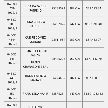
045-SC-
CUBA CARARSCO
431-
95739579
987.C.A
$39.623,84
PATRICIO
2022/9
045-SC-
LUNA CEREZO
383-
95287325
947 C.A
$667.990,40
SERGIO
2022/8
045-SC-
QUISPE GOMEZ
434–
93911054
987.C.A
$54.483,07
JOHONI
2022/3
REARTE CLAUDIO
045-SC-
FABIAN
348-
28420222
962 C.A
$177.142,70
TRANS.
2022/1
CHARABONES SRL
045-SC-
ROSALES ENZO
440-
36224635
987 C.A
$57.160,51
MATIAS
2022/9
045-SC-
352-
RAFUL LENA NAHIR
32570281
947 C.A
$1.801.253,82
2022/5
045-SC-
GUILLERMO