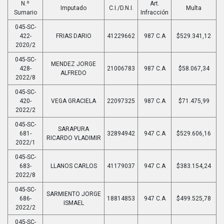
N.º
Art.
Imputado
C.I./D.N.I.
Multa
Sumario
Infracción
045-SC-
422-
FRIAS DARIO
41229662
987 C.A
$529.341,12
2020/2
045-SC-
MENDEZ JORGE
428-
21006783
987 C.A
$58.067,34
ALFREDO
2022/8
045-SC-
420-
VEGA GRACIELA
22097325
987 C.A
$71.475,99
2022/2
045-SC-
SARAPURA
681-
32894942
947 C.A
$529.606,16
RICARDO VLADIMIR
2022/1
045-SC-
683-
LLANOS CARLOS
41179037
947 C.A
$383.154,24
2022/8
045-SC-
SARMIENTO JORGE
686-
18814853
947 C.A
$499.525,78
ISMAEL
2022/2
045-SC-