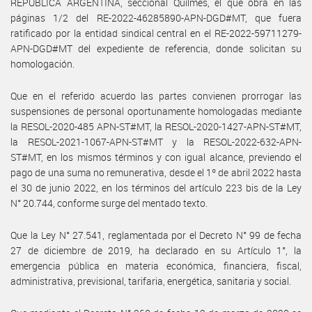
REPUBLICA ARGENTINA, seccional Quilmes, el que obra en las
páginas 1/2 del RE-2022-46285890-APN-DGD#MT, que fuera
ratificado por la entidad sindical central en el RE-2022-59711279-
APN-DGD#MT del expediente de referencia, donde solicitan su
homologación.
Que en el referido acuerdo las partes convienen prorrogar las
suspensiones de personal oportunamente homologadas mediante
la RESOL-2020-485 APN-ST#MT, la RESOL-2020-1427-APN-ST#MT,
la RESOL-2021-1067-APN-ST#MT y la RESOL-2022-632-APN-
ST#MT, en los mismos términos y con igual alcance, previendo el
pago de una suma no remunerativa, desde el 1º de abril 2022 hasta
el 30 de junio 2022, en los términos del artículo 223 bis de la Ley
N° 20.744, conforme surge del mentado texto.
Que la Ley N° 27.541, reglamentada por el Decreto N° 99 de fecha
27 de diciembre de 2019, ha declarado en su Artículo 1°, la
emergencia pública en materia económica, financiera, fiscal,
administrativa, previsional, tarifaria, energética, sanitaria y social.