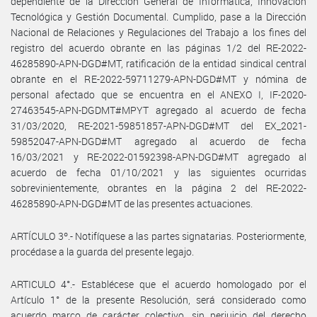
dependiente de la Dirección General de Informática, Innovación
Tecnológica y Gestión Documental. Cumplido, pase a la Dirección
Nacional de Relaciones y Regulaciones del Trabajo a los fines del
registro del acuerdo obrante en las páginas 1/2 del RE-2022-
46285890-APN-DGD#MT, ratificación de la entidad sindical central
obrante en el RE-2022-59711279-APN-DGD#MT y nómina de
personal afectado que se encuentra en el ANEXO I, IF-2020-
27463545-APN-DGDMT#MPYT agregado al acuerdo de fecha
31/03/2020, RE-2021-59851857-APN-DGD#MT del EX_2021-
59852047-APN-DGD#MT agregado al acuerdo de fecha
16/03/2021 y RE-2022-01592398-APN-DGD#MT agregado al
acuerdo de fecha 01/10/2021 y las siguientes ocurridas
sobrevinientemente, obrantes en la página 2 del RE-2022-
46285890-APN-DGD#MT de las presentes actuaciones.
ARTÍCULO 3º.- Notifíquese a las partes signatarias. Posteriormente,
procédase a la guarda del presente legajo.
ARTICULO 4°.- Establécese que el acuerdo homologado por el
Artículo 1° de la presente Resolución, será considerado como
acuerdo marco de carácter colectivo, sin perjuicio del derecho