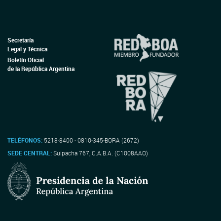
Secretaría
Legal y Técnica
Boletín Oficial
de la República Argentina
TELÉFONOS:
5218-8400 - 0810-345-BORA (2672)
SEDE CENTRAL:
Suipacha 767, C.A.B.A. (C1008AAO)