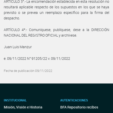
ARTÍCULO 3°.- La encomendación establecida en esta resolución no
resultará aplicable respecto de los supuestos en los que se haya
previsto o se prevea un reemplazo específico para la firma del
despacho.
ARTÍCULO 4º.- Comuníquese, publíquese, dese a la DIRECCIÓN
NACIONAL DEL REGISTRO OFICIAL y archívese.
Juan Luis Manzur
e. 09/11/2022 N° 91205/22 v. 09/11/2022
Fecha de publicación 09/11/2022
INSTITUCIONAL
AUTENTICACIONES
Misión, Visión e Historia
BFA Repositorio recibos