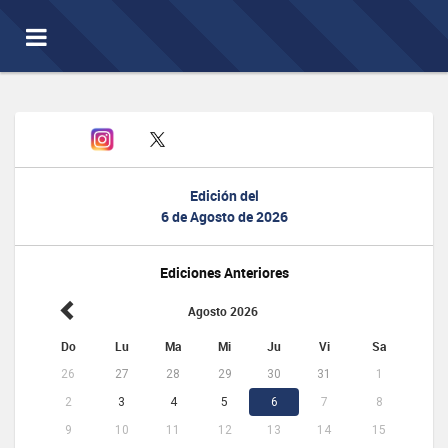
Toggle
navigation
Edición del
6 de Agosto de 2026
Ediciones Anteriores
Agosto 2026
Do
Lu
Ma
Mi
Ju
Vi
Sa
26
27
28
29
30
31
1
2
3
4
5
6
7
8
9
10
11
12
13
14
15