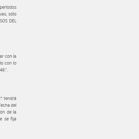
períodos
vas, sólo
ISOS DEL
ar con la
do con lo
48.”.
2° tendrá
fecha del
ión de la
e se fija