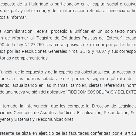
especto de la titularidad o participación en el capital social o equiv
s del país y del exterior, y de la información referida al beneficiario fin
tos a informar.
a Administración Federal procedió a unificar en un solo texto norm
ón de informar al “Registro de Entidades Pasivas del Exterior” -crea
 90 de la Ley N° 27.260- las rentas pasivas del exterior por parte de lo
os por las Resoluciones Generales Nros. 3.312 y 4.697 y sus corresp
torias y complementarias.
función de lo expuesto y de la experiencia colectada, resulta necesario
iones a las normas citadas en el primer y segundo párrafo del 
ando, actualizando en las mismas, también, ciertas referencias norm
o una nueva versión del aplicativo “FIDEICOMISOS DEL PAIS Y DEL EXTE
 tomado la intervención que les compete la Dirección de Legislació
ciones Generales de Asuntos Jurídicos, Fiscalización, Recaudación, Ser
yente y Sistemas y Telecomunicaciones.
resente se dicta en ejercicio de las facultades conferidas por el artícu