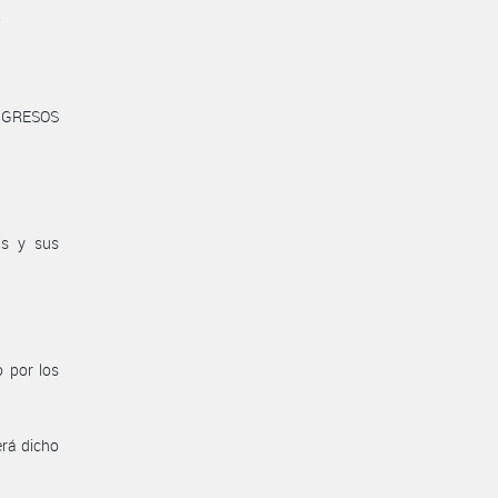
.
NGRESOS
as y sus
 por los
erá dicho