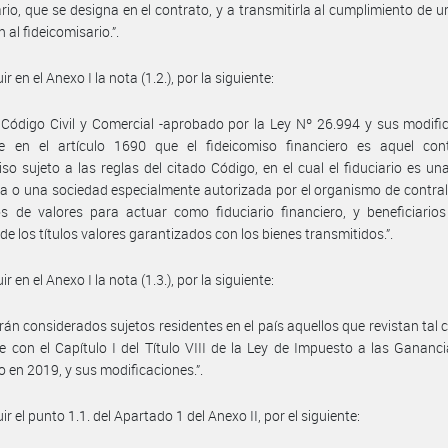
ario, que se designa en el contrato, y a transmitirla al cumplimiento de u
 al fideicomisario.”.
uir en el Anexo I la nota (1.2.), por la siguiente:
El Código Civil y Comercial -aprobado por la Ley Nº 26.994 y sus modifi
ce en el artículo 1690 que el fideicomiso financiero es aquel con
iso sujeto a las reglas del citado Código, en el cual el fiduciario es un
ra o una sociedad especialmente autorizada por el organismo de contral
 de valores para actuar como fiduciario financiero, y beneficiarios
 de los títulos valores garantizados con los bienes transmitidos.”.
uir en el Anexo I la nota (1.3.), por la siguiente:
Serán considerados sujetos residentes en el país aquellos que revistan tal 
 con el Capítulo I del Título VIII de la Ley de Impuesto a las Gananci
 en 2019, y sus modificaciones.”.
uir el punto 1.1. del Apartado 1 del Anexo II, por el siguiente: