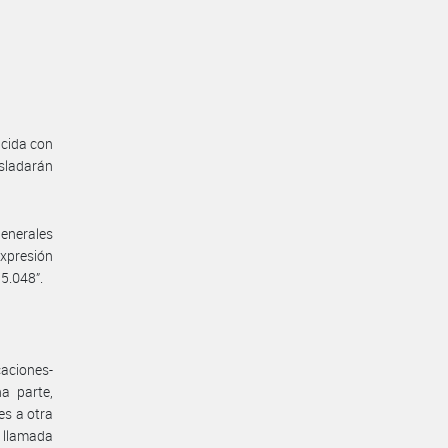
ncida con
sladarán
Generales
expresión
5.048”.
caciones-
a parte,
es a otra
a llamada