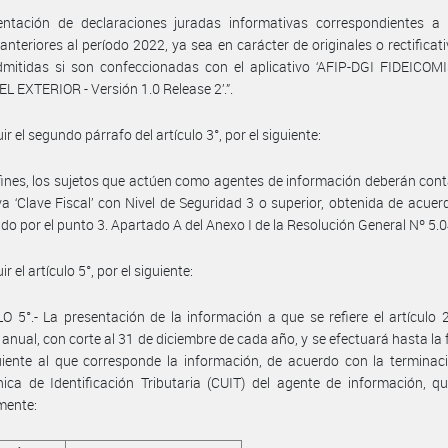
entación de declaraciones juradas informativas correspondientes a 
anteriores al período 2022, ya sea en carácter de originales o rectificati
dmitidas si son confeccionadas con el aplicativo ‘AFIP-DGI FIDEICOM
EL EXTERIOR - Versión 1.0 Release 2’.”.
uir el segundo párrafo del artículo 3°, por el siguiente:
 fines, los sujetos que actúen como agentes de información deberán cont
va ‘Clave Fiscal’ con Nivel de Seguridad 3 o superior, obtenida de acuer
ido por el punto 3. Apartado A del Anexo I de la Resolución General Nº 5.0
uir el artículo 5°, por el siguiente:
O 5°.- La presentación de la información a que se refiere el artículo 
 anual, con corte al 31 de diciembre de cada año, y se efectuará hasta la 
iente al que corresponde la información, de acuerdo con la terminac
ica de Identificación Tributaria (CUIT) del agente de información, qu
mente: