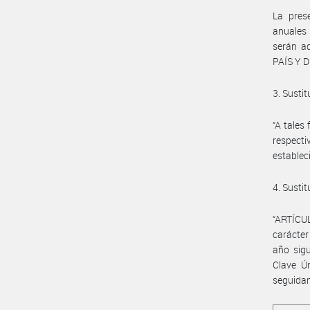
La pres
anuales 
serán a
PAÍS Y D
3. Sustit
“A tales
respecti
establec
4. Sustit
“ARTÍCUL
carácter
año sigu
Clave Ún
seguida