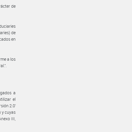
rácter de
duciaries
iaries) de
icados en
rme a los
l.”.
igados a
ilizar el
ión 2.0’
) y cuyas
nexo III,