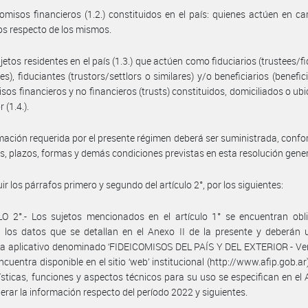
comisos financieros (1.2.) constituidos en el país: quienes actúen en ca
ios respecto de los mismos.
ujetos residentes en el país (1.3.) que actúen como fiduciarios (trustees/fi
es), fiduciantes (trustors/settlors o similares) y/o beneficiarios (benefic
isos financieros y no financieros (trusts) constituidos, domiciliados o ub
r (1.4.).
mación requerida por el presente régimen deberá ser suministrada, confo
os, plazos, formas y demás condiciones previstas en esta resolución genera
uir los párrafos primero y segundo del artículo 2°, por los siguientes:
LO 2°.- Los sujetos mencionados en el artículo 1° se encuentran obl
 los datos que se detallan en el Anexo II de la presente y deberán ut
 aplicativo denominado ‘FIDEICOMISOS DEL PAÍS Y DEL EXTERIOR - Vers
ncuentra disponible en el sitio ‘web’ institucional (http://www.afip.gob.ar
ísticas, funciones y aspectos técnicos para su uso se especifican en el A
erar la información respecto del período 2022 y siguientes.