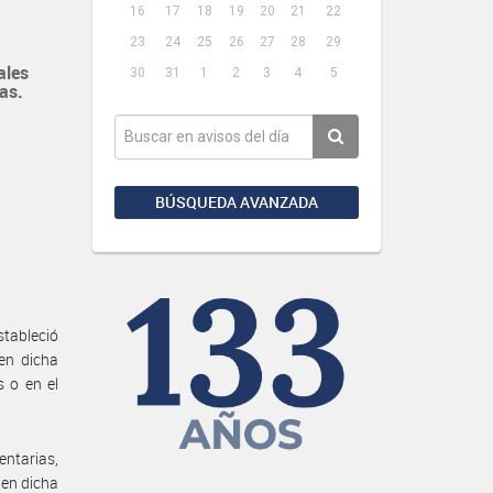
16
17
18
19
20
21
22
23
24
25
26
27
28
29
ales
30
31
1
2
3
4
5
as.
BÚSQUEDA AVANZADA
stableció
en dicha
s o en el
entarias,
 en dicha