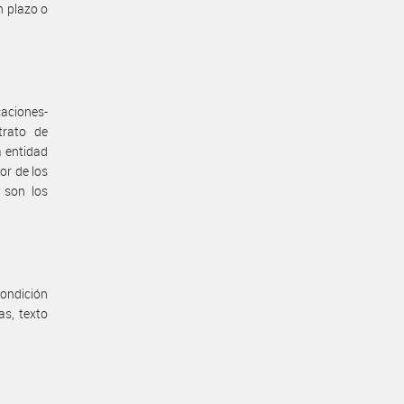
n plazo o
caciones-
trato de
a entidad
or de los
 son los
condición
as, texto