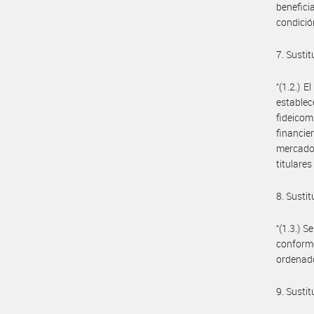
benefici
condición
7. Sustit
“(1.2.) 
estable
fideicom
financie
mercados
titulares
8. Sustit
“(1.3.) 
conforme
ordenado
9. Sustit