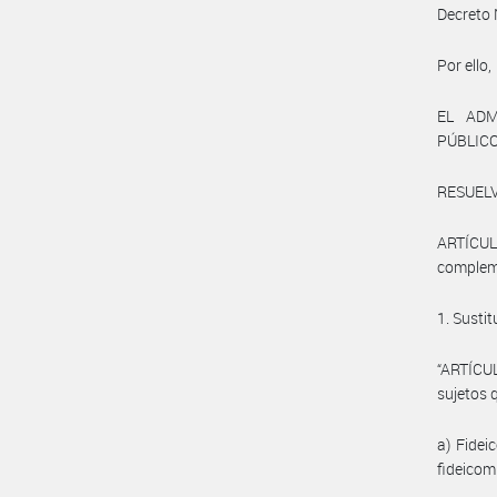
Decreto 
Por ello,
EL ADM
PÚBLIC
RESUELV
ARTÍCUL
compleme
1. Sustit
“ARTÍCUL
sujetos 
a) Fidei
fideicom