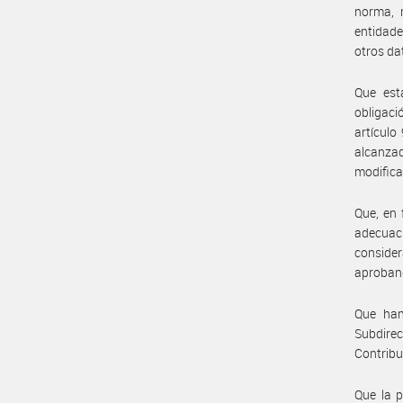
norma, r
entidade
otros da
Que est
obligaci
artículo
alcanzad
modifica
Que, en 
adecuac
consider
aproband
Que han
Subdirec
Contribu
Que la p