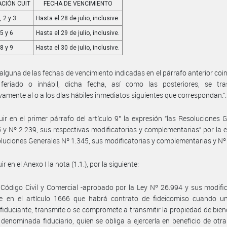
CIÓN CUIT
FECHA DE VENCIMIENTO
, 2 y 3
Hasta el 28 de julio, inclusive.
 5 y 6
Hasta el 29 de julio, inclusive.
 8 y 9
Hasta el 30 de julio, inclusive.
lguna de las fechas de vencimiento indicadas en el párrafo anterior coi
feriado o inhábil, dicha fecha, así como las posteriores, se tra
ivamente al o a los días hábiles inmediatos siguientes que correspondan.”.
tuir en el primer párrafo del artículo 9° la expresión “las Resoluciones 
 y Nº 2.239, sus respectivas modificatorias y complementarias” por la 
oluciones Generales Nº 1.345, sus modificatorias y complementarias y Nº 
uir en el Anexo I la nota (1.1.), por la siguiente:
El Código Civil y Comercial -aprobado por la Ley Nº 26.994 y sus modifi
ce en el artículo 1666 que habrá contrato de fideicomiso cuando un
fiduciante, transmite o se compromete a transmitir la propiedad de bien
denominada fiduciario, quien se obliga a ejercerla en beneficio de otr