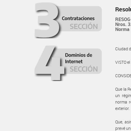
Resol
RESOG-
Nros. 3
Norma 
Ciudad 
VISTO el
CONSID
Que la R
un régi
norma re
exterior.
Que, asi
prevé un