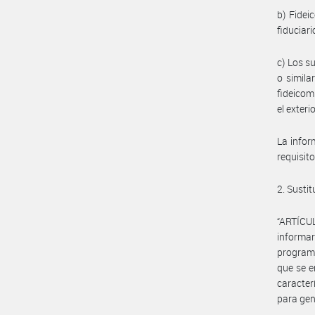
b) Fidei
fiduciar
c) Los s
o similar
fideicom
el exterio
La infor
requisit
2. Sustit
“ARTÍCU
informar
programa
que se e
caracter
para gen