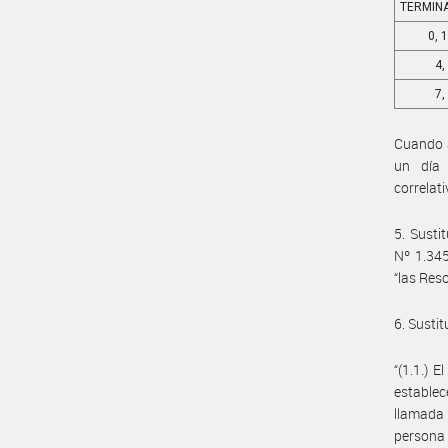
TERMINA
0, 1
4,
7,
Cuando a
un día 
correlat
5. Susti
Nº 1.345
“las Res
6. Sustit
“(1.1.) 
estable
llamada 
persona 