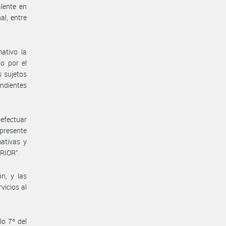
alente en
al, entre
ativo la
do por el
s sujetos
ondientes
 efectuar
presente
ativas y
RIOR”.
n, y las
vicios al
lo 7º del