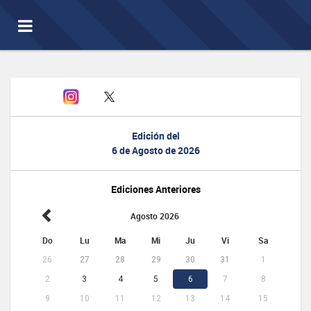
Toggle
navigation
Edición del
6 de Agosto de 2026
Ediciones Anteriores
Agosto 2026
Do
Lu
Ma
Mi
Ju
Vi
Sa
26
27
28
29
30
31
1
2
3
4
5
6
7
8
9
10
11
12
13
14
15