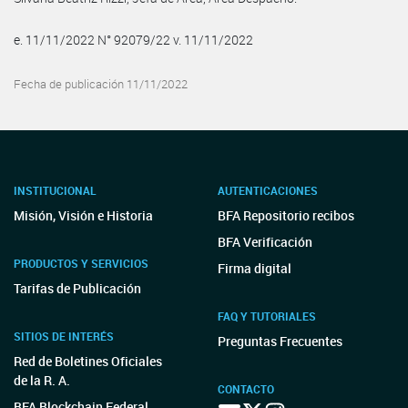
e. 11/11/2022 N° 92079/22 v. 11/11/2022
Fecha de publicación 11/11/2022
INSTITUCIONAL
AUTENTICACIONES
Misión, Visión e Historia
BFA Repositorio recibos
BFA Verificación
PRODUCTOS Y SERVICIOS
Firma digital
Tarifas de Publicación
FAQ Y TUTORIALES
SITIOS DE INTERÉS
Preguntas Frecuentes
Red de Boletines Oficiales
de la R. A.
CONTACTO
BFA Blockchain Federal