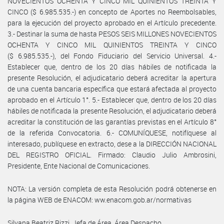
NOVECIENTOS OCHENTA Y CINCO MIL QUINIENTOS TREINTA Y
CINCO ($ 6.985.535.-) en concepto de Aportes no Reembolsables,
para la ejecución del proyecto aprobado en el Artículo precedente.
3.- Destinar la suma de hasta PESOS SEIS MILLONES NOVECIENTOS
OCHENTA Y CINCO MIL QUINIENTOS TREINTA Y CINCO
($ 6.985.535.-), del Fondo Fiduciario del Servicio Universal. 4.-
Establecer que, dentro de los 20 días hábiles de notificada la
presente Resolución, el adjudicatario deberá acreditar la apertura
de una cuenta bancaria específica que estará afectada al proyecto
aprobado en el Artículo 1°. 5.- Establecer que, dentro de los 20 días
hábiles de notificada la presente Resolución, el adjudicatario deberá
acreditar la constitución de las garantías previstas en el Artículo 8°
de la referida Convocatoria. 6.- COMUNÍQUESE, notifíquese al
interesado, publíquese en extracto, dese a la DIRECCIÓN NACIONAL
DEL REGISTRO OFICIAL. Firmado: Claudio Julio Ambrosini,
Presidente, Ente Nacional de Comunicaciones.
NOTA: La versión completa de esta Resolución podrá obtenerse en
la página WEB de ENACOM: ww.enacom.gob.ar/normativas
Silvana Beatriz Rizzi, Jefa de Área, Área Despacho.