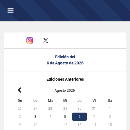
Toggle
navigation
Edición del
6 de Agosto de 2026
Ediciones Anteriores
Agosto 2026
Do
Lu
Ma
Mi
Ju
Vi
Sa
26
27
28
29
30
31
1
2
3
4
5
6
7
8
9
10
11
12
13
14
15