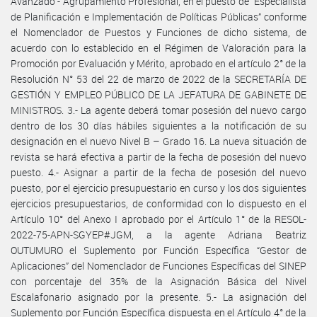
Avanzado - Agrupamiento Profesional, en el puesto de “Especialista
de Planificación e Implementación de Políticas Públicas” conforme
el Nomenclador de Puestos y Funciones de dicho sistema, de
acuerdo con lo establecido en el Régimen de Valoración para la
Promoción por Evaluación y Mérito, aprobado en el artículo 2° de la
Resolución N° 53 del 22 de marzo de 2022 de la SECRETARÍA DE
GESTIÓN Y EMPLEO PÚBLICO DE LA JEFATURA DE GABINETE DE
MINISTROS. 3.- La agente deberá tomar posesión del nuevo cargo
dentro de los 30 días hábiles siguientes a la notificación de su
designación en el nuevo Nivel B – Grado 16. La nueva situación de
revista se hará efectiva a partir de la fecha de posesión del nuevo
puesto. 4.- Asignar a partir de la fecha de posesión del nuevo
puesto, por el ejercicio presupuestario en curso y los dos siguientes
ejercicios presupuestarios, de conformidad con lo dispuesto en el
Artículo 10° del Anexo I aprobado por el Artículo 1° de la RESOL-
2022-75-APN-SGYEP#JGM, a la agente Adriana Beatriz
OUTUMURO el Suplemento por Función Específica “Gestor de
Aplicaciones” del Nomenclador de Funciones Específicas del SINEP
con porcentaje del 35% de la Asignación Básica del Nivel
Escalafonario asignado por la presente. 5.- La asignación del
Suplemento por Función Específica dispuesta en el Artículo 4° de la