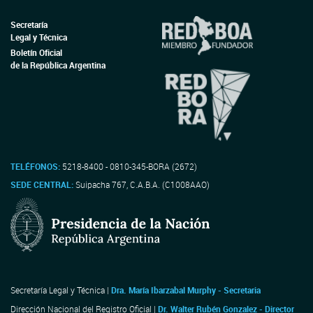
Secretaría
Legal y Técnica
Boletín Oficial
de la República Argentina
TELÉFONOS:
5218-8400 - 0810-345-BORA (2672)
SEDE CENTRAL:
Suipacha 767, C.A.B.A. (C1008AAO)
Secretaría Legal y Técnica |
Dra. María Ibarzabal Murphy - Secretaria
Dirección Nacional del Registro Oficial |
Dr. Walter Rubén Gonzalez - Director