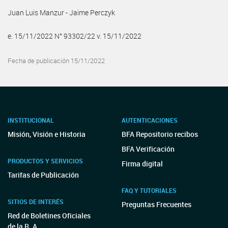
Juan Luis Manzur - Jaime Perczyk
e. 15/11/2022 N° 93302/22 v. 15/11/2022
Fecha de publicación 15/11/2022
INSTITUCIONAL
AUTENTICACIONES
Misión, Visión e Historia
BFA Repositorio recibos
BFA Verificación
PRODUCTOS Y SERVICIOS
Firma digital
Tarifas de Publicación
FAQ Y TUTORIALES
SITIOS DE INTERÉS
Preguntas Frecuentes
Red de Boletines Oficiales
de la R. A.